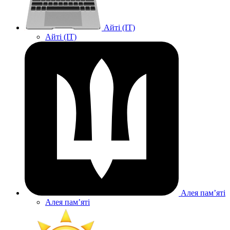
Айті (IT)
Айті (IT)
Алея памʼяті
Алея памʼяті