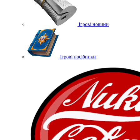
Ігрові новини
Ігрові посібники