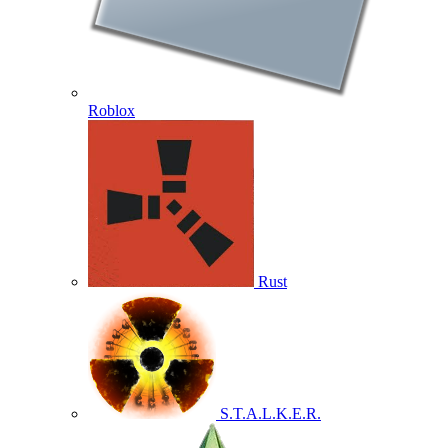
Roblox
Rust
S.T.A.L.K.E.R.