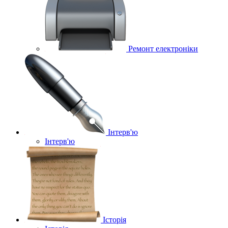
Ремонт електроніки
Інтерв'ю
Інтерв'ю
Історія