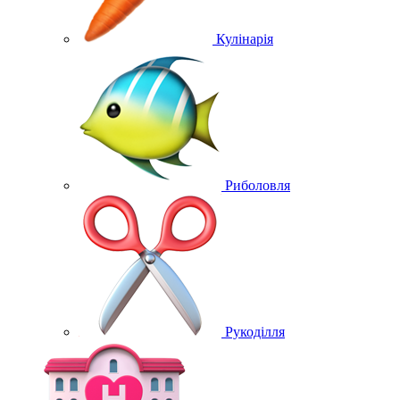
Кулінарія
Риболовля
Рукоділля