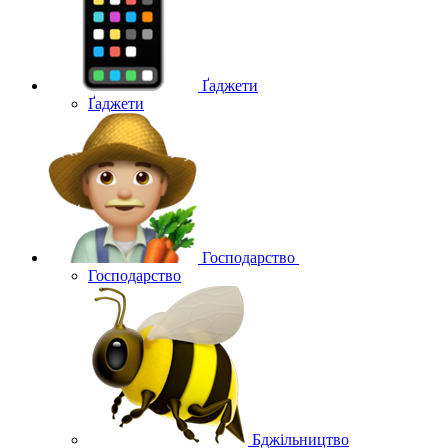
Ґаджети
Ґаджети
Господарство
Господарство
Бджільництво