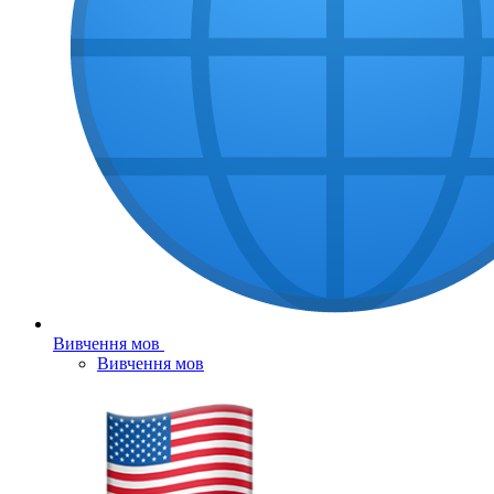
Вивчення мов
Вивчення мов