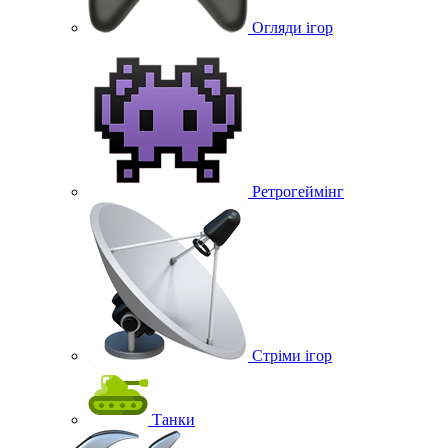
Огляди ігор
Ретрогеймінг
Стріми ігор
Танки