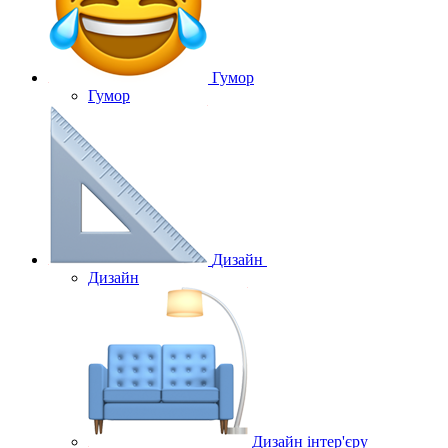
Гумор
Гумор
Дизайн
Дизайн
Дизайн інтер'єру