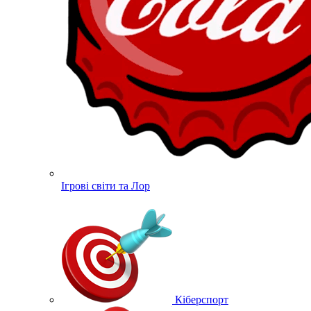
Ігрові світи та Лор
Кіберспорт