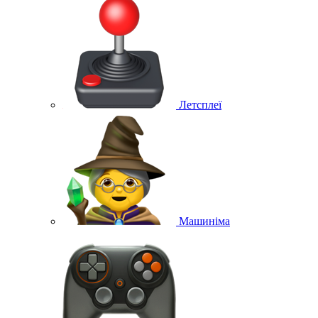
Летсплеї
Машиніма