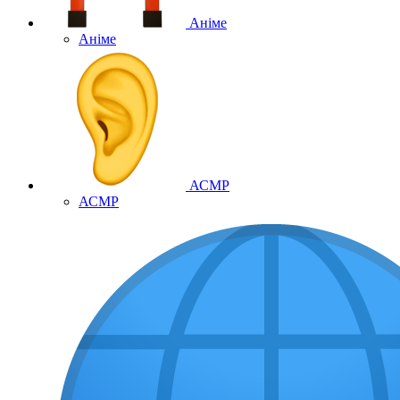
Аніме
Аніме
АСМР
АСМР