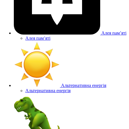
Алея памʼяті
Алея памʼяті
Альтернативна енергія
Альтернативна енергія