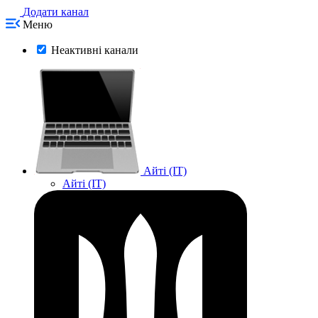
Додати канал
Меню
Неактивні канали
Айті (IT)
Айті (IT)