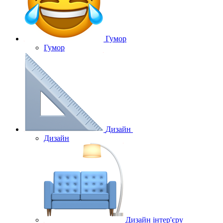
Гумор
Гумор
Дизайн
Дизайн
Дизайн інтер'єру