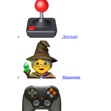
Летсплеї
Машиніма