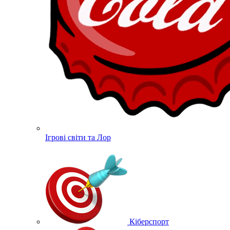
Ігрові світи та Лор
Кіберспорт