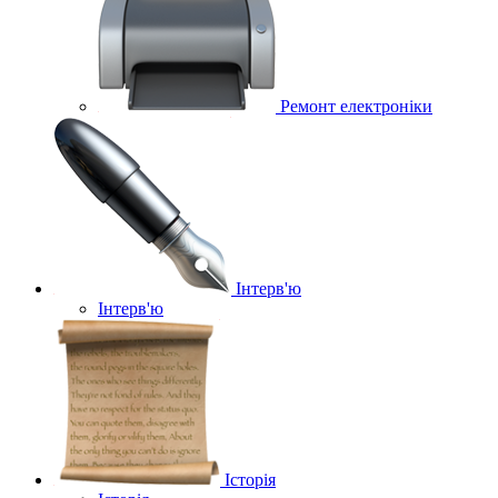
Ремонт електроніки
Інтерв'ю
Інтерв'ю
Історія