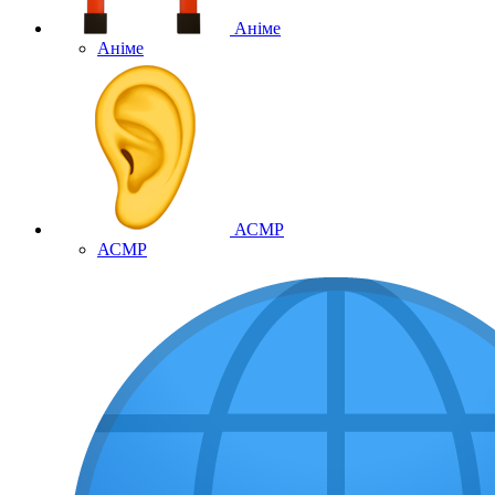
Аніме
Аніме
АСМР
АСМР