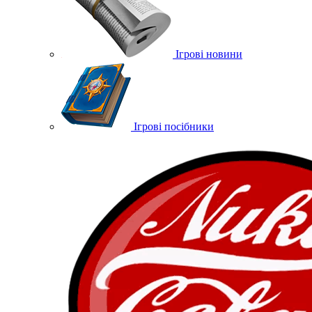
Ігрові новини
Ігрові посібники