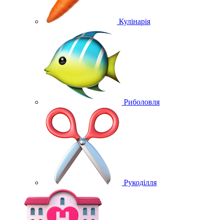
Кулінарія
Риболовля
Рукоділля