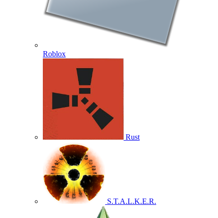
Roblox
Rust
S.T.A.L.K.E.R.