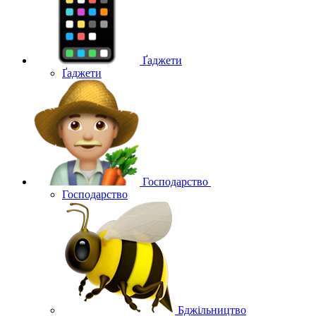
Ґаджети
Ґаджети
Господарство
Господарство
Бджільництво