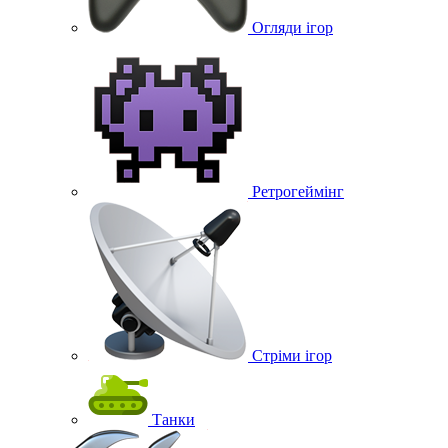
Огляди ігор
Ретрогеймінг
Стріми ігор
Танки