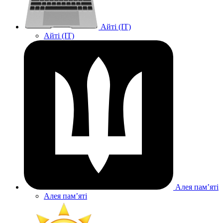
Айті (IT)
Айті (IT)
Алея памʼяті
Алея памʼяті