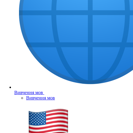
Вивчення мов
Вивчення мов