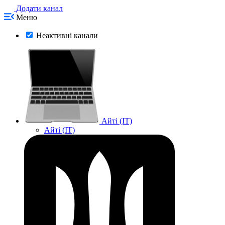
Додати канал
Меню
Неактивні канали
Айті (IT)
Айті (IT)