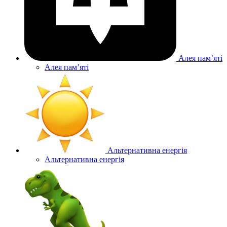
Алея памʼяті
Алея памʼяті
Альтернативна енергія
Альтернативна енергія