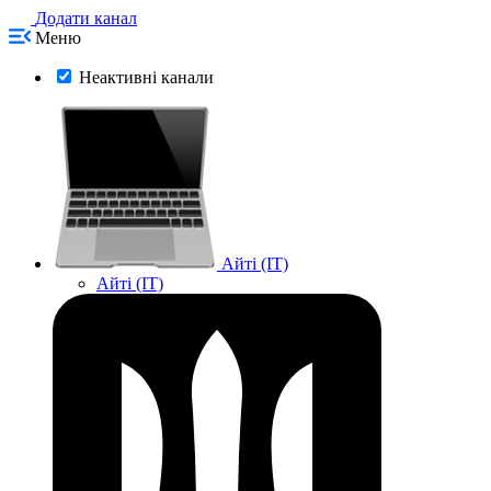
Додати канал
Меню
Неактивні канали
Айті (IT)
Айті (IT)