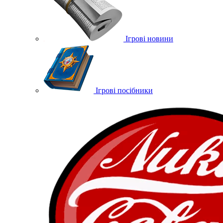
Ігрові новини
Ігрові посібники