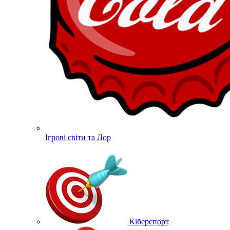
Ігрові світи та Лор
Кіберспорт