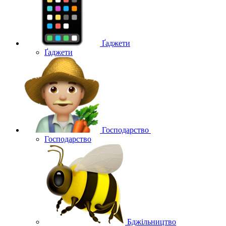
Ґаджети
Ґаджети
Господарство
Господарство
Бджільництво