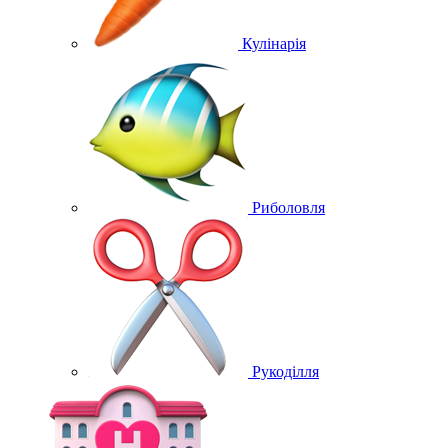
Кулінарія
Риболовля
Рукоділля