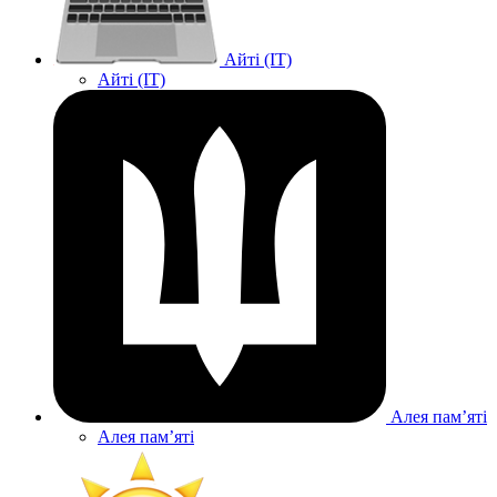
Айті (IT)
Айті (IT)
Алея памʼяті
Алея памʼяті