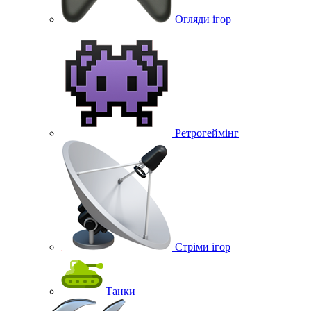
Огляди ігор
Ретрогеймінг
Стріми ігор
Танки