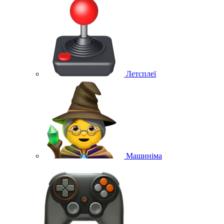
Летсплеї
Машиніма