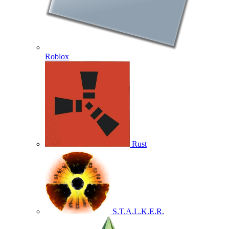
Roblox
Rust
S.T.A.L.K.E.R.