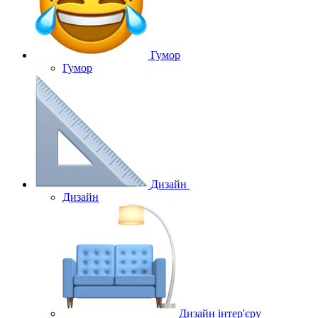
Гумор
Гумор
Дизайн
Дизайн
Дизайн інтер'єру