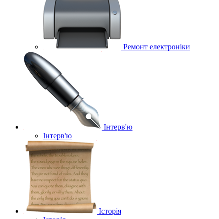
Ремонт електроніки
Інтерв'ю
Інтерв'ю
Історія