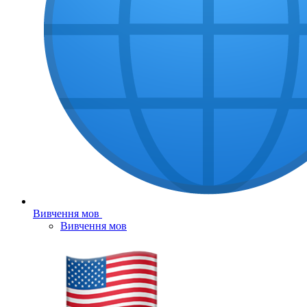
Вивчення мов
Вивчення мов