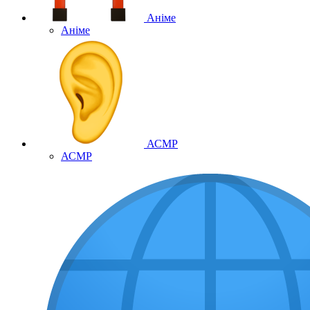
Аніме
Аніме
АСМР
АСМР