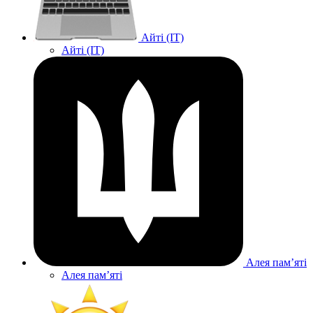
Айті (IT)
Айті (IT)
Алея памʼяті
Алея памʼяті