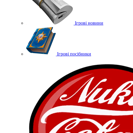
Ігрові новини
Ігрові посібники