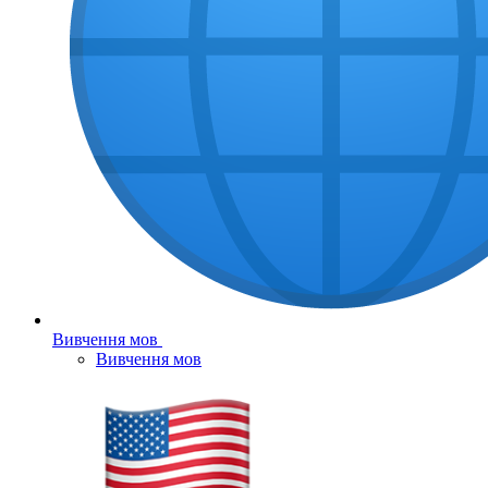
Вивчення мов
Вивчення мов