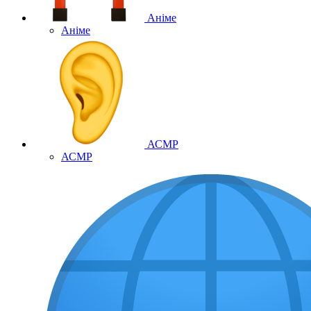
Аніме
Аніме
АСМР
АСМР