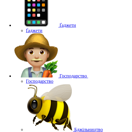
Ґаджети
Ґаджети
Господарство
Господарство
Бджільництво