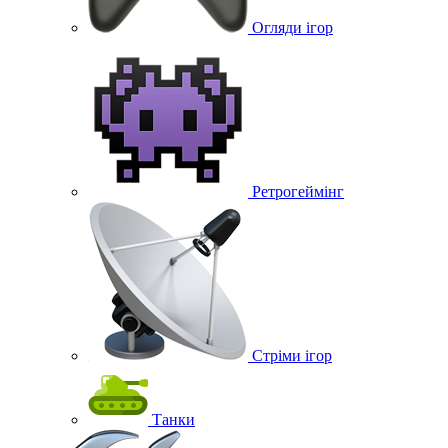
Огляди ігор
Ретрогеймінг
Стріми ігор
Танки