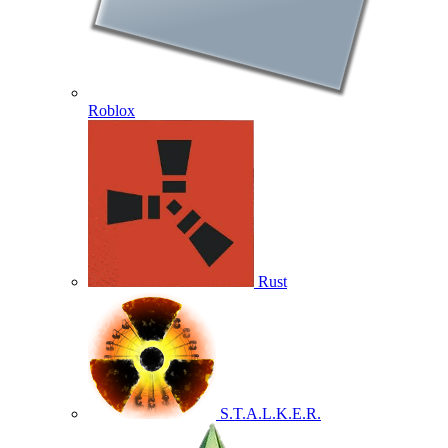
Roblox
Rust
S.T.A.L.K.E.R.