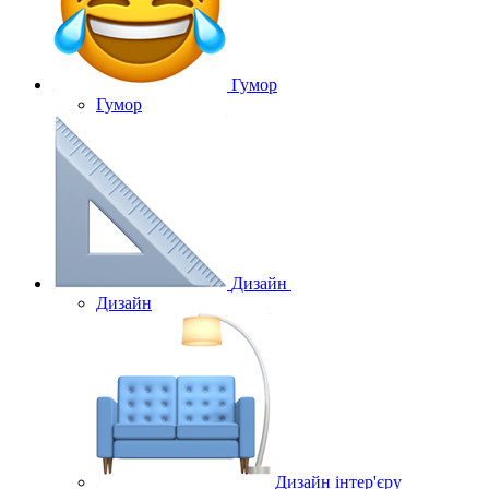
Гумор
Гумор
Дизайн
Дизайн
Дизайн інтер'єру