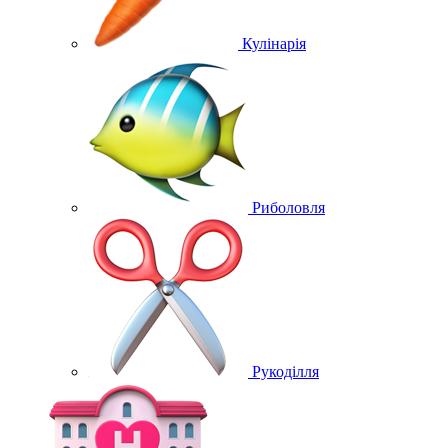
Кулінарія
Риболовля
Рукоділля