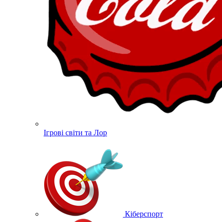
Ігрові світи та Лор
Кіберспорт