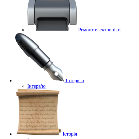
Ремонт електроніки
Інтерв'ю
Інтерв'ю
Історія