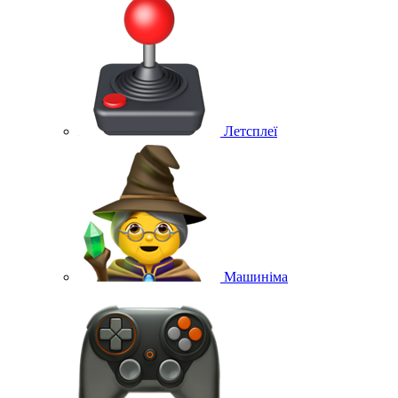
Летсплеї
Машиніма