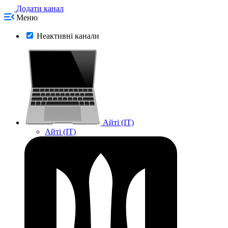
Додати канал
Меню
Неактивні канали
Айті (IT)
Айті (IT)