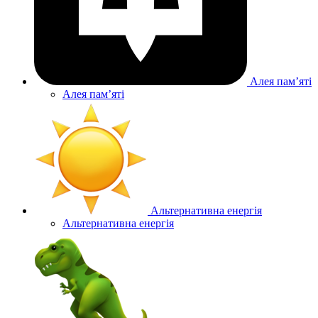
Алея памʼяті
Алея памʼяті
Альтернативна енергія
Альтернативна енергія