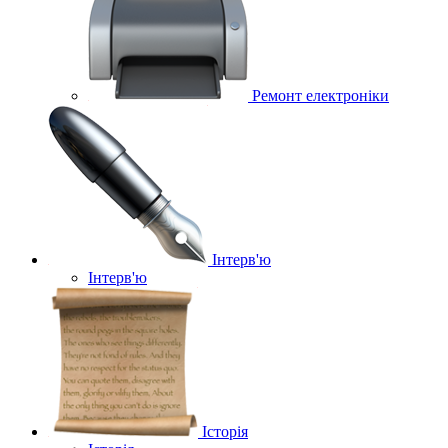
Ремонт електроніки
Інтерв'ю
Інтерв'ю
Історія