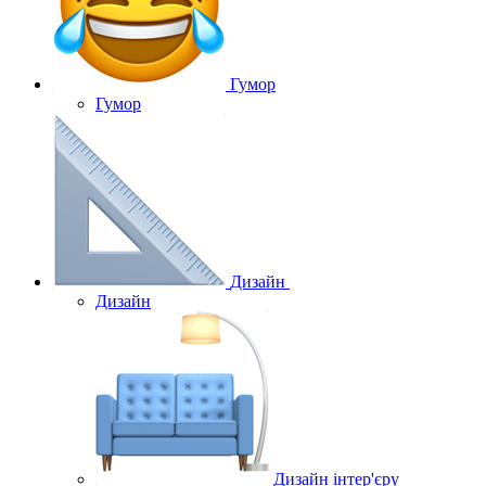
Гумор
Гумор
Дизайн
Дизайн
Дизайн інтер'єру