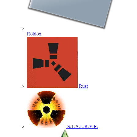
Roblox
Rust
S.T.A.L.K.E.R.