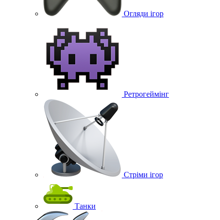
Огляди ігор
Ретрогеймінг
Стріми ігор
Танки