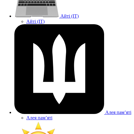
Айті (IT)
Айті (IT)
Алея памʼяті
Алея памʼяті