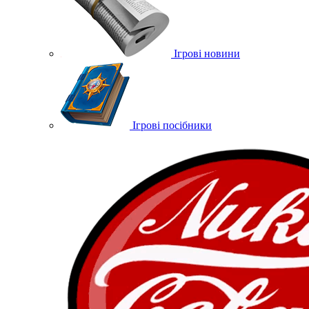
Ігрові новини
Ігрові посібники