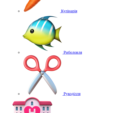
Кулінарія
Риболовля
Рукоділля