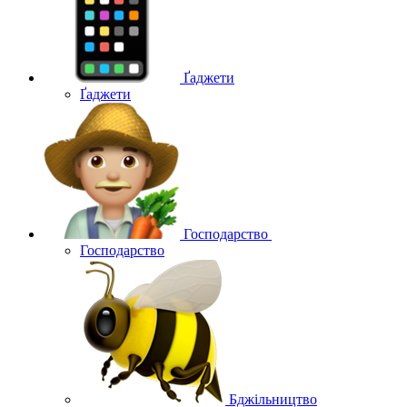
Ґаджети
Ґаджети
Господарство
Господарство
Бджільництво