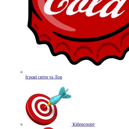
Ігрові світи та Лор
Кіберспорт