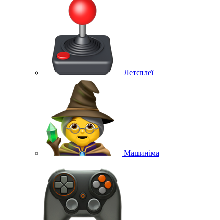
Летсплеї
Машиніма