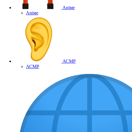
Аніме
Аніме
АСМР
АСМР