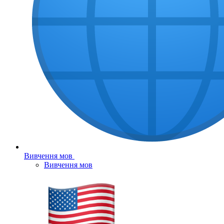
Вивчення мов
Вивчення мов