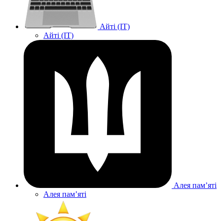
Айті (IT)
Айті (IT)
Алея памʼяті
Алея памʼяті