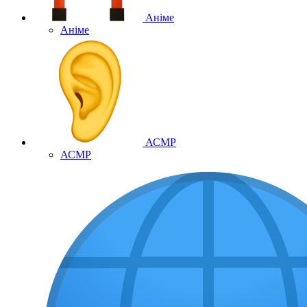
Аніме
Аніме
АСМР
АСМР