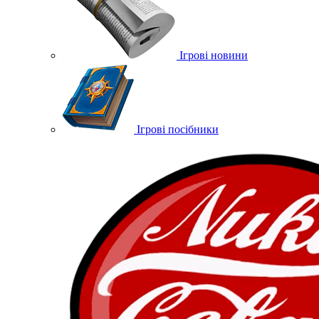
Ігрові новини
Ігрові посібники