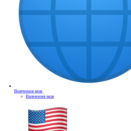
Вивчення мов
Вивчення мов