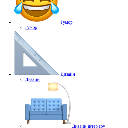
Гумор
Гумор
Дизайн
Дизайн
Дизайн інтер'єру