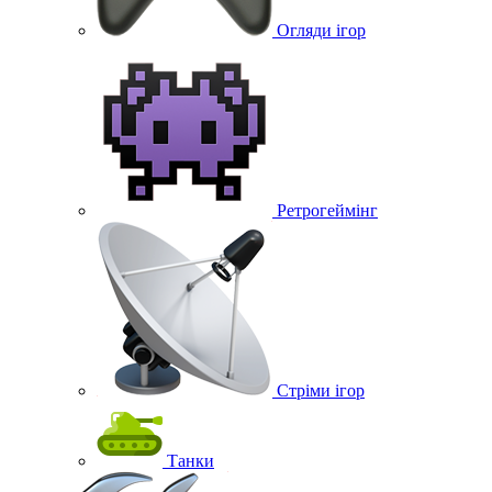
Огляди ігор
Ретрогеймінг
Стріми ігор
Танки