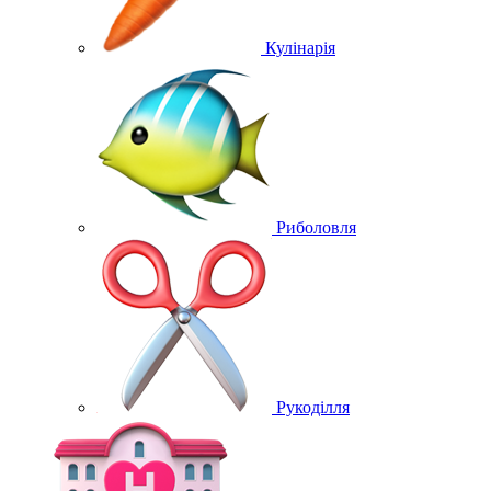
Кулінарія
Риболовля
Рукоділля