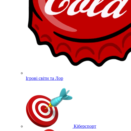
Ігрові світи та Лор
Кіберспорт