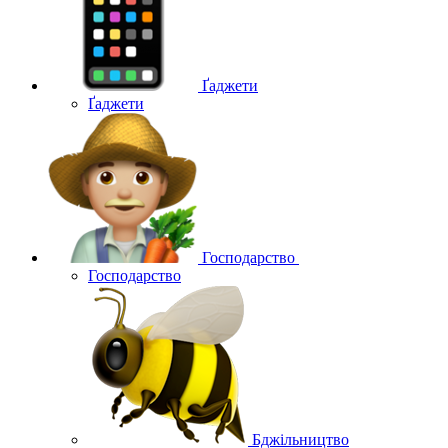
Ґаджети
Ґаджети
Господарство
Господарство
Бджільництво