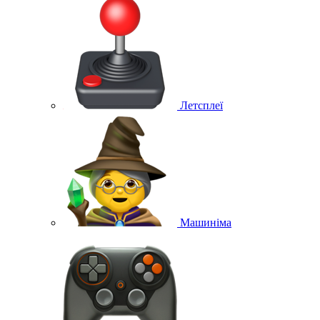
Летсплеї
Машиніма