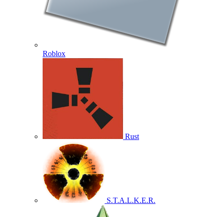
Roblox
Rust
S.T.A.L.K.E.R.