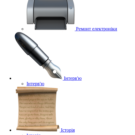
Ремонт електроніки
Інтерв'ю
Інтерв'ю
Історія