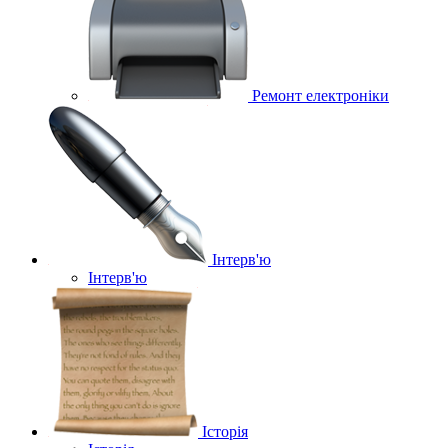
Ремонт електроніки
Інтерв'ю
Інтерв'ю
Історія