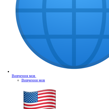
Вивчення мов
Вивчення мов