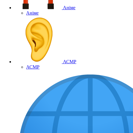
Аніме
Аніме
АСМР
АСМР