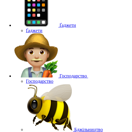
Ґаджети
Ґаджети
Господарство
Господарство
Бджільництво