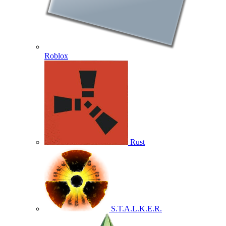
Roblox
Rust
S.T.A.L.K.E.R.