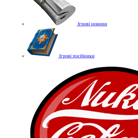
Ігрові новини
Ігрові посібники