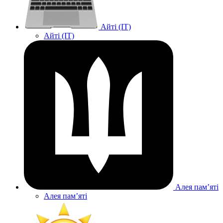
Айті (IT)
Айті (IT)
Алея памʼяті
Алея памʼяті