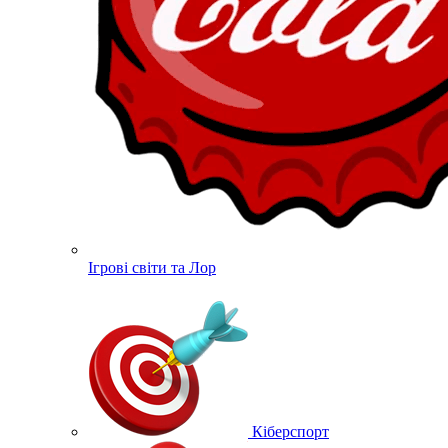
Ігрові світи та Лор
Кіберспорт