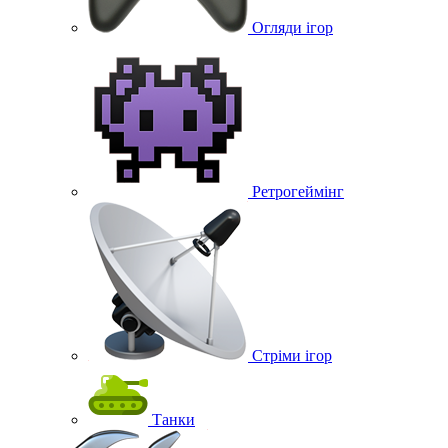
Огляди ігор
Ретрогеймінг
Стріми ігор
Танки