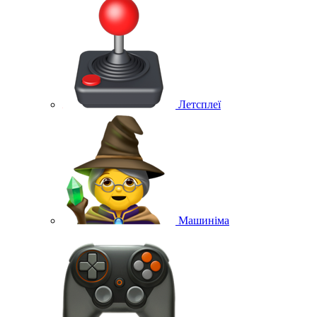
Летсплеї
Машиніма