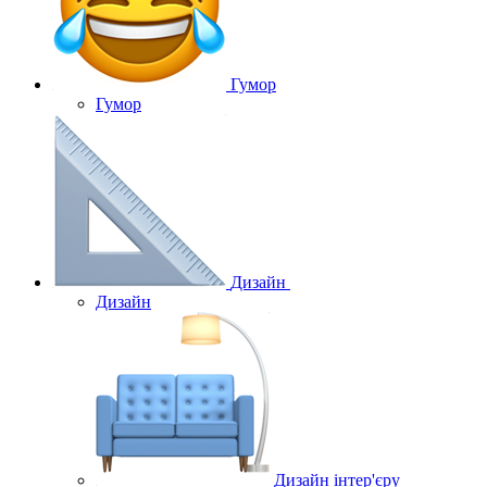
Гумор
Гумор
Дизайн
Дизайн
Дизайн інтер'єру