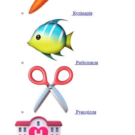
Кулінарія
Риболовля
Рукоділля