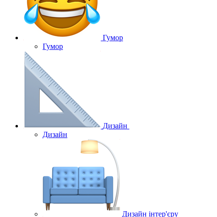
Гумор
Гумор
Дизайн
Дизайн
Дизайн інтер'єру