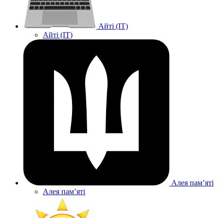
Айті (IT)
Айті (IT)
Алея памʼяті
Алея памʼяті