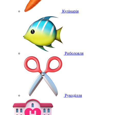
Кулінарія
Риболовля
Рукоділля