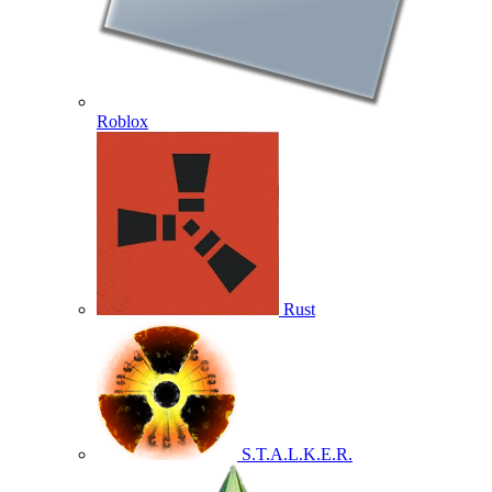
Roblox
Rust
S.T.A.L.K.E.R.