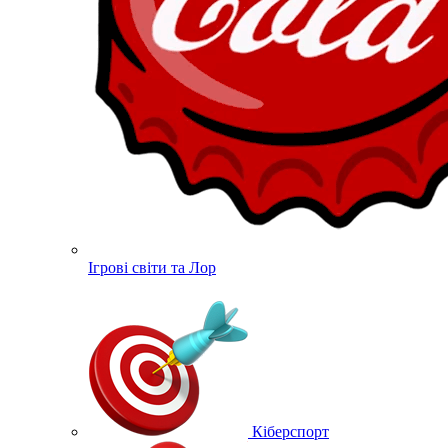
Ігрові світи та Лор
Кіберспорт