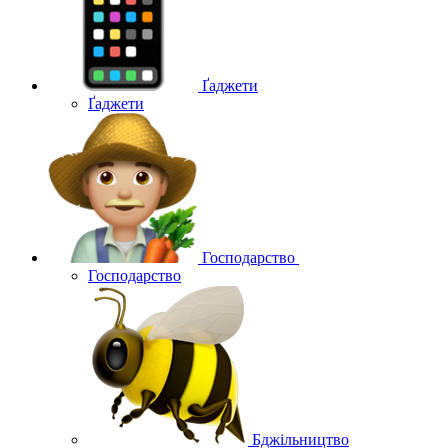
Ґаджети
Ґаджети
Господарство
Господарство
Бджільництво