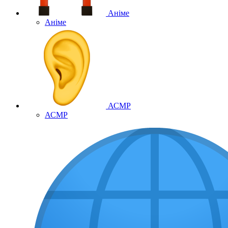
Аніме
Аніме
АСМР
АСМР