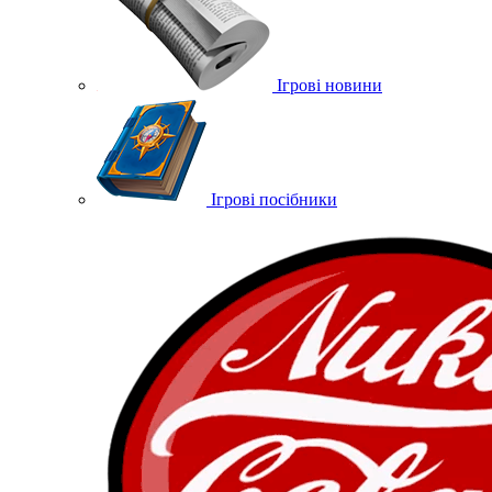
Ігрові новини
Ігрові посібники