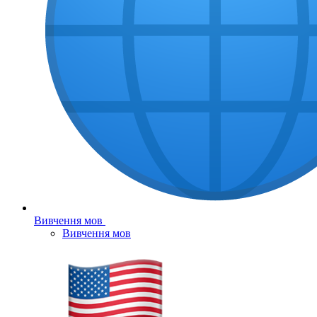
Вивчення мов
Вивчення мов