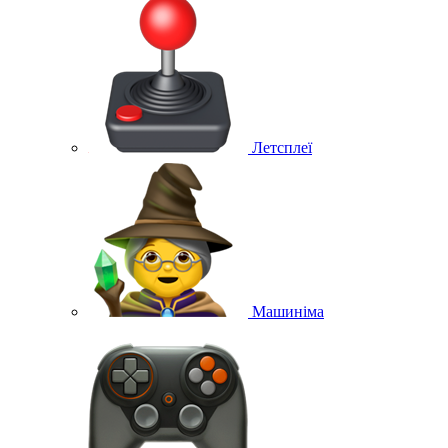
Летсплеї
Машиніма