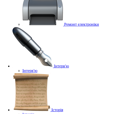
Ремонт електроніки
Інтерв'ю
Інтерв'ю
Історія