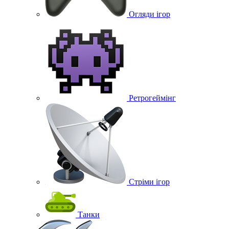
Огляди ігор
Ретрогеймінг
Стріми ігор
Танки