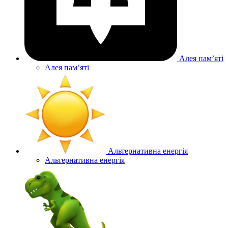
Алея памʼяті
Алея памʼяті
Альтернативна енергія
Альтернативна енергія