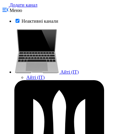
Додати канал
Меню
Неактивні канали
Айті (IT)
Айті (IT)