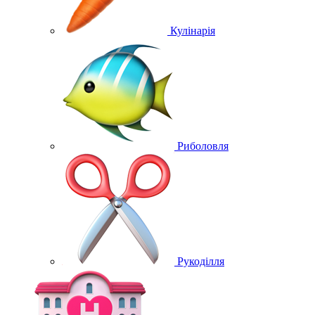
Кулінарія
Риболовля
Рукоділля