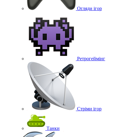
Огляди ігор
Ретрогеймінг
Стріми ігор
Танки