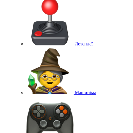
Летсплеї
Машиніма