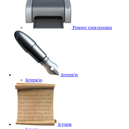
Ремонт електроніки
Інтерв'ю
Інтерв'ю
Історія