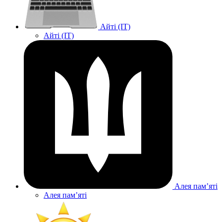
Айті (IT)
Айті (IT)
Алея памʼяті
Алея памʼяті