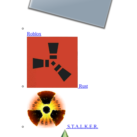
Roblox
Rust
S.T.A.L.K.E.R.