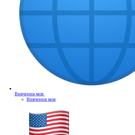
Вивчення мов
Вивчення мов