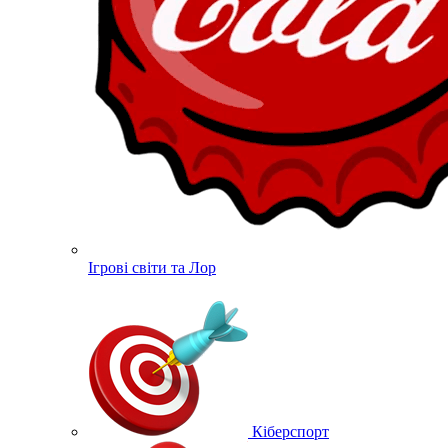
Ігрові світи та Лор
Кіберспорт