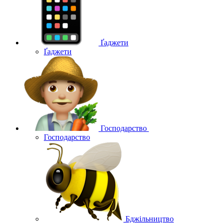
Ґаджети
Ґаджети
Господарство
Господарство
Бджільництво