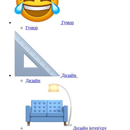
Гумор
Гумор
Дизайн
Дизайн
Дизайн інтер'єру