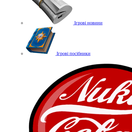
Ігрові новини
Ігрові посібники