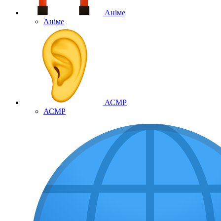
Аніме
Аніме
АСМР
АСМР