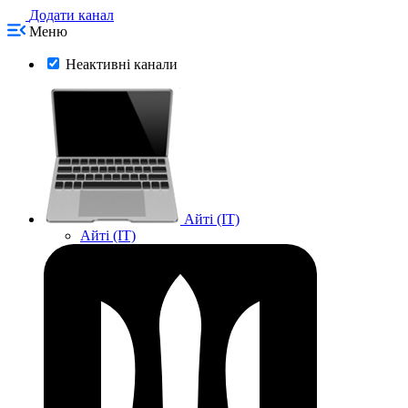
Додати канал
Меню
Неактивні канали
Айті (IT)
Айті (IT)