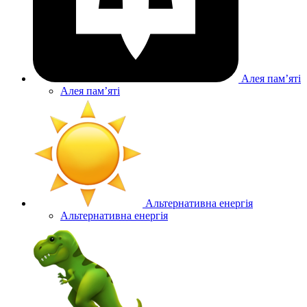
Алея памʼяті
Алея памʼяті
Альтернативна енергія
Альтернативна енергія