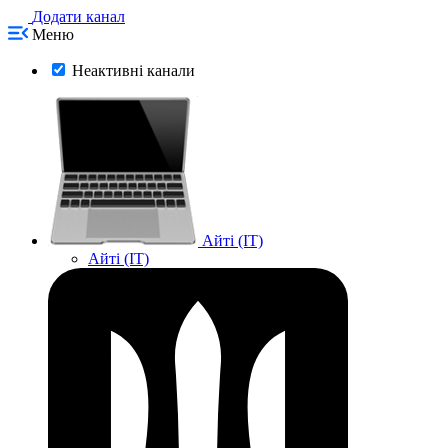
Додати канал
Меню
Неактивні канали
Айті (IT)
Айті (IT)