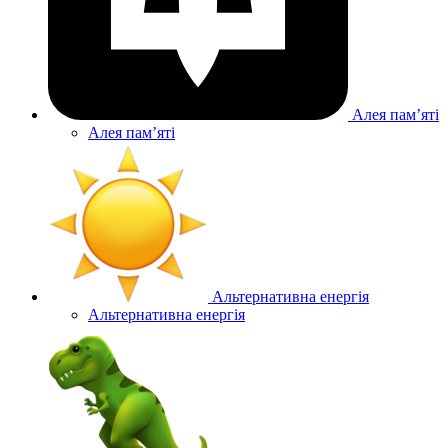
Алея памʼяті
Алея памʼяті
Альтернативна енергія
Альтернативна енергія