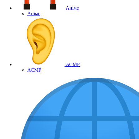
Аніме
Аніме
АСМР
АСМР