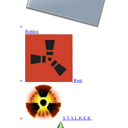
Roblox
Rust
S.T.A.L.K.E.R.