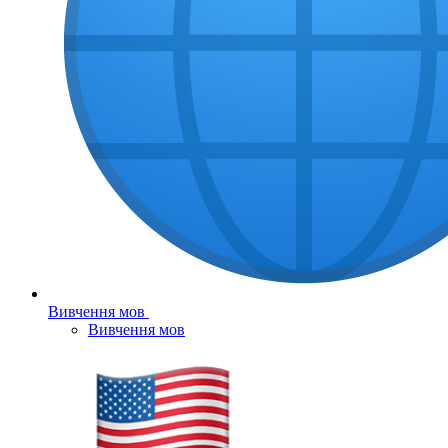
Вивчення мов
Вивчення мов