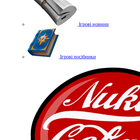
Ігрові новини
Ігрові посібники