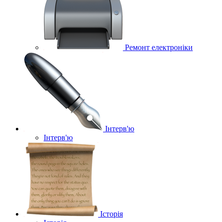
Ремонт електроніки
Інтерв'ю
Інтерв'ю
Історія