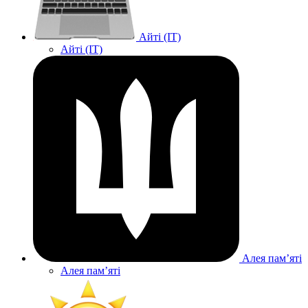
Айті (IT)
Айті (IT)
Алея памʼяті
Алея памʼяті