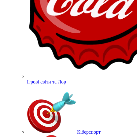
Ігрові світи та Лор
Кіберспорт