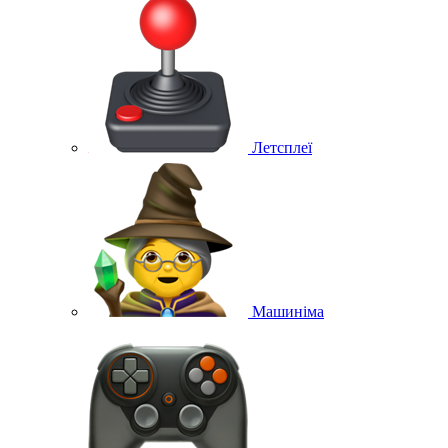
Летсплеї
Машиніма