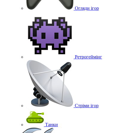
Огляди ігор
Ретрогеймінг
Стріми ігор
Танки