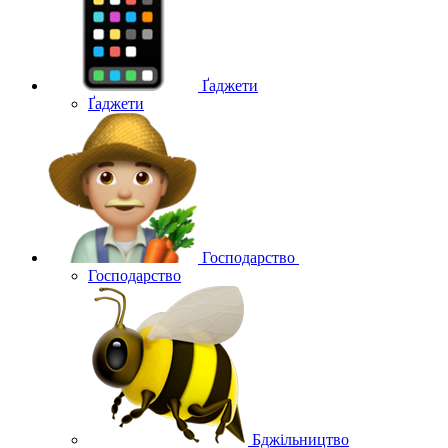
Ґаджети
Ґаджети
Господарство
Господарство
Бджільництво