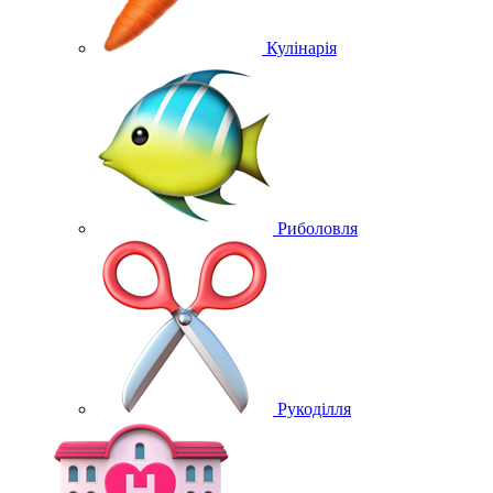
Кулінарія
Риболовля
Рукоділля