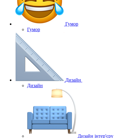
Гумор
Гумор
Дизайн
Дизайн
Дизайн інтер'єру