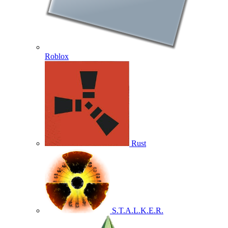
Roblox
Rust
S.T.A.L.K.E.R.