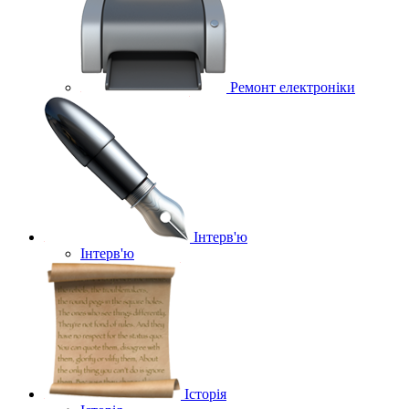
Ремонт електроніки
Інтерв'ю
Інтерв'ю
Історія