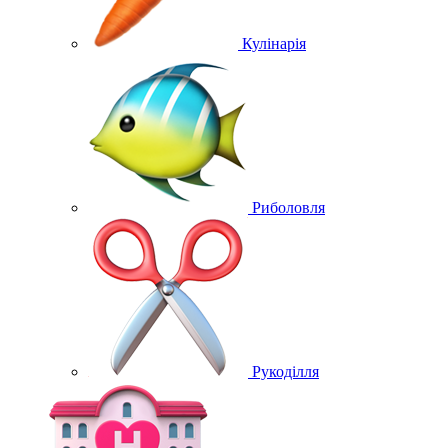
Кулінарія
Риболовля
Рукоділля