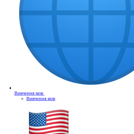
Вивчення мов
Вивчення мов