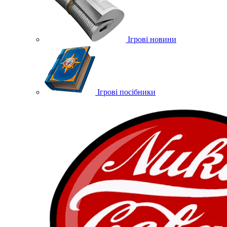
Ігрові новини
Ігрові посібники