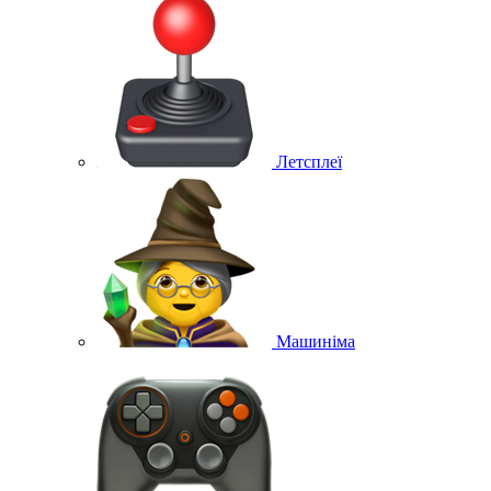
Летсплеї
Машиніма