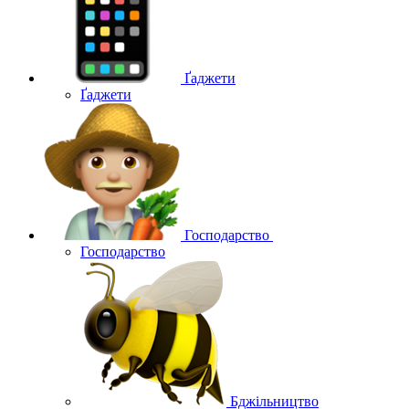
Ґаджети
Ґаджети
Господарство
Господарство
Бджільництво