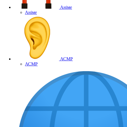
Аніме
Аніме
АСМР
АСМР