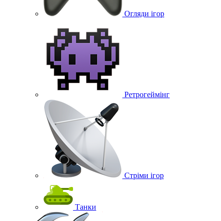
Огляди ігор
Ретрогеймінг
Стріми ігор
Танки