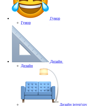
Гумор
Гумор
Дизайн
Дизайн
Дизайн інтер'єру