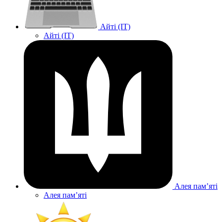
Айті (IT)
Айті (IT)
Алея памʼяті
Алея памʼяті