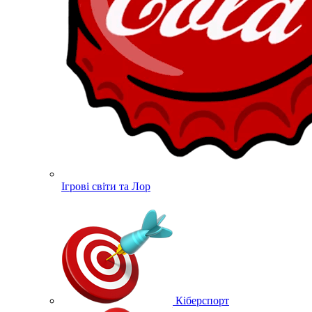
Ігрові світи та Лор
Кіберспорт