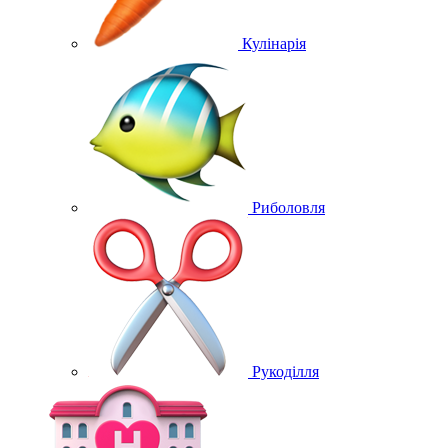
Кулінарія
Риболовля
Рукоділля