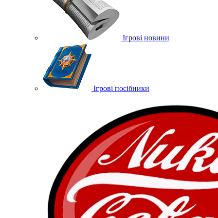
Ігрові новини
Ігрові посібники