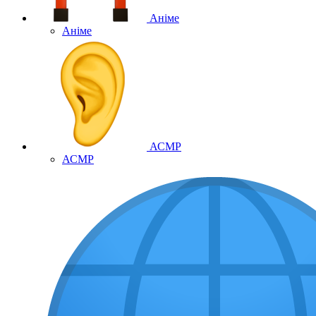
Аніме
Аніме
АСМР
АСМР