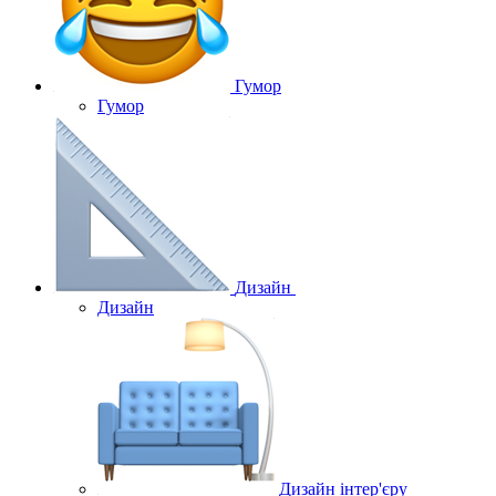
Гумор
Гумор
Дизайн
Дизайн
Дизайн інтер'єру