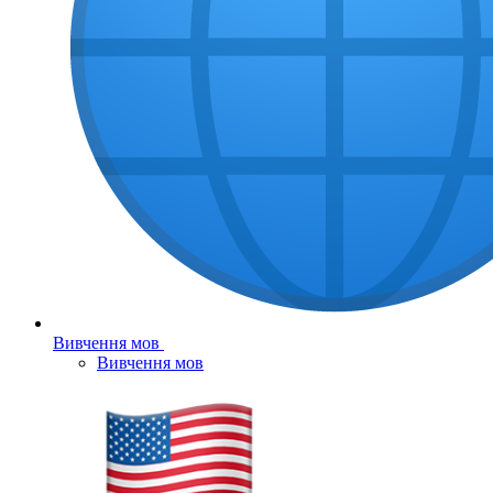
Вивчення мов
Вивчення мов