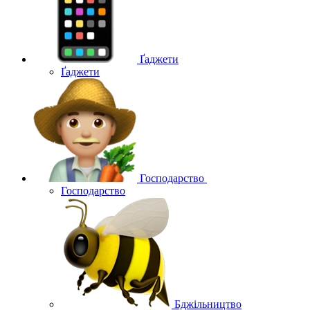
Ґаджети
Ґаджети
Господарство
Господарство
Бджільництво