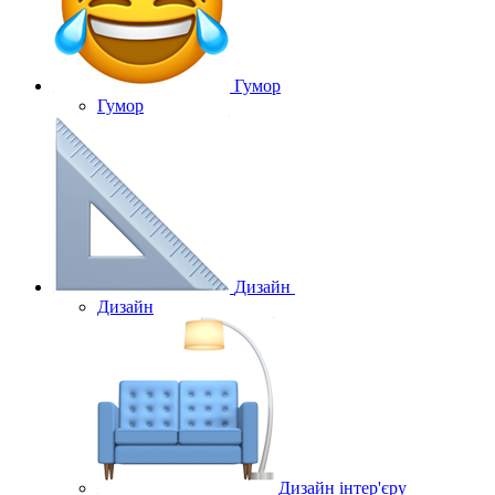
Гумор
Гумор
Дизайн
Дизайн
Дизайн інтер'єру