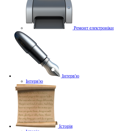
Ремонт електроніки
Інтерв'ю
Інтерв'ю
Історія