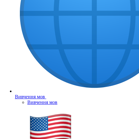
Вивчення мов
Вивчення мов