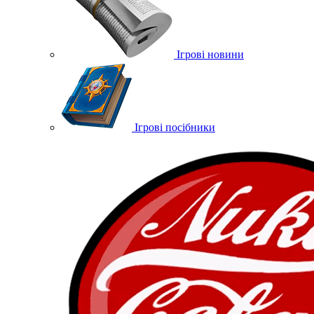
Ігрові новини
Ігрові посібники