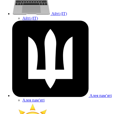
Айті (IT)
Айті (IT)
Алея памʼяті
Алея памʼяті