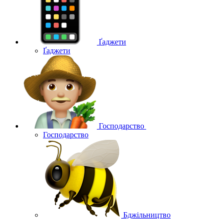
Ґаджети
Ґаджети
Господарство
Господарство
Бджільництво