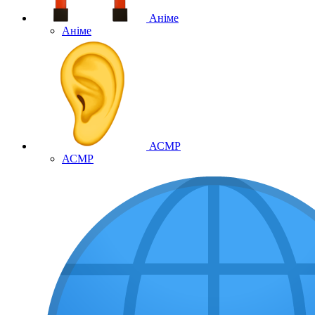
Аніме
Аніме
АСМР
АСМР