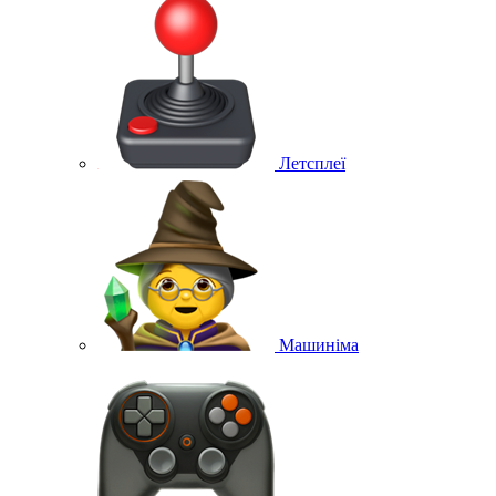
Летсплеї
Машиніма