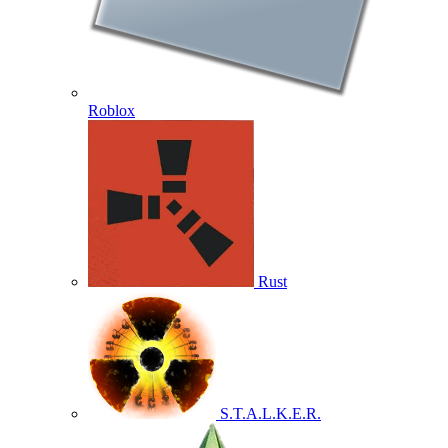
Roblox
Rust
S.T.A.L.K.E.R.