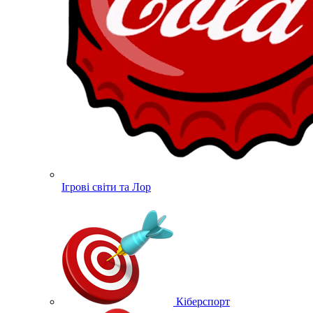
Ігрові світи та Лор
Кіберспорт