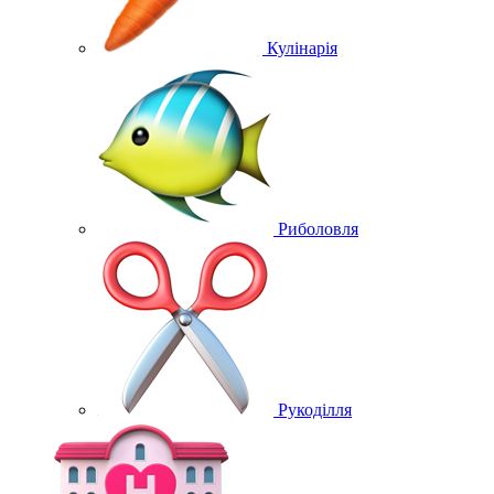
Кулінарія
Риболовля
Рукоділля