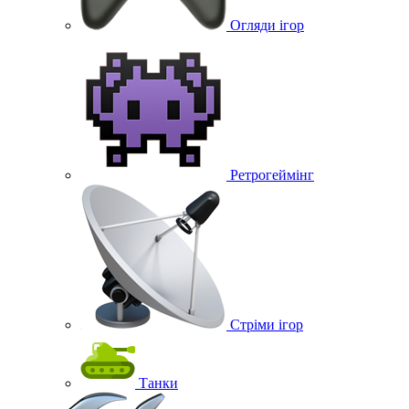
Огляди ігор
Ретрогеймінг
Стріми ігор
Танки