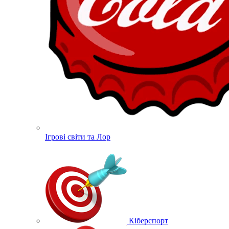
Ігрові світи та Лор
Кіберспорт