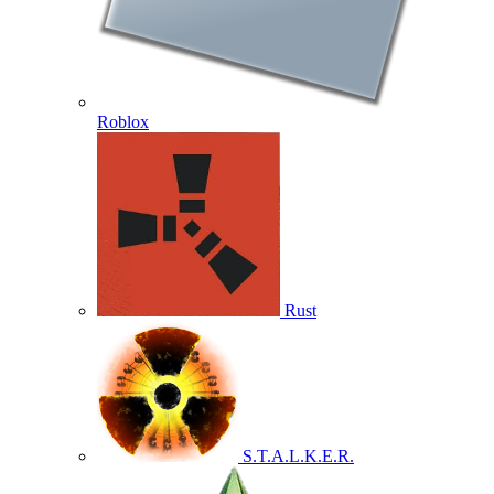
Roblox
Rust
S.T.A.L.K.E.R.