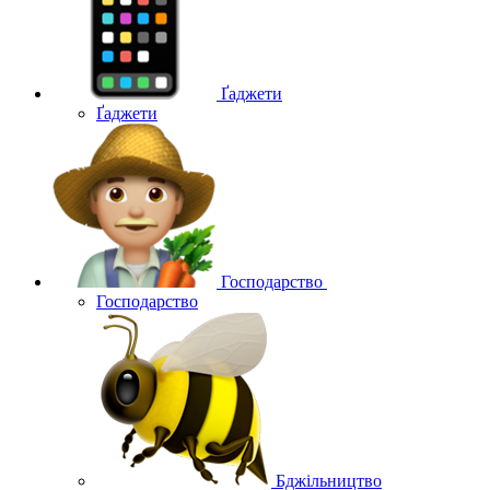
Ґаджети
Ґаджети
Господарство
Господарство
Бджільництво