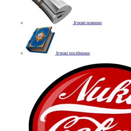
Ігрові новини
Ігрові посібники