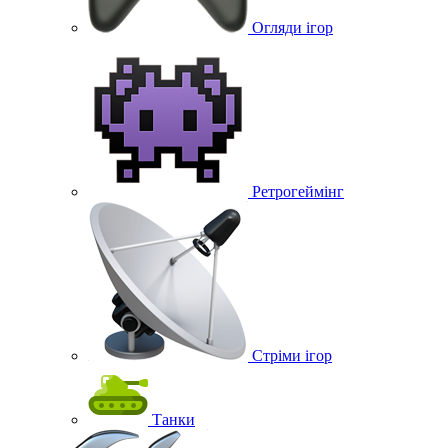
Огляди ігор
Ретрогеймінг
Стріми ігор
Танки