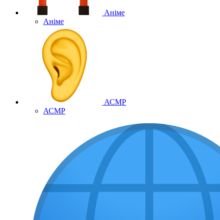
Аніме
Аніме
АСМР
АСМР