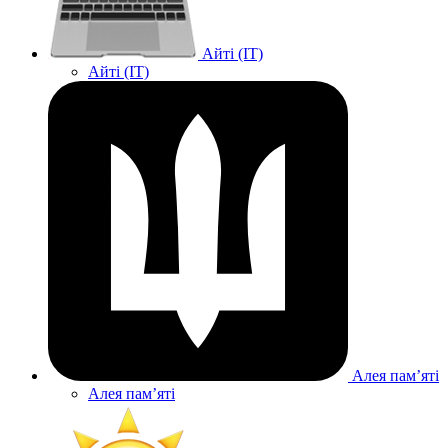
Айті (IT)
Айті (IT)
Алея памʼяті
Алея памʼяті