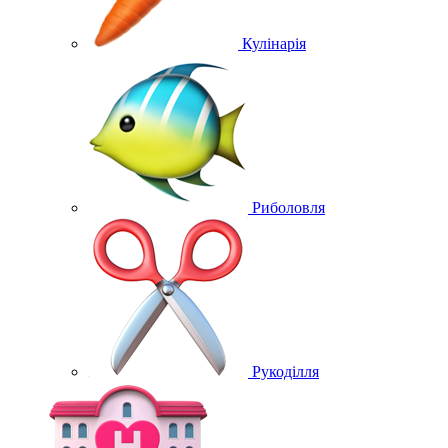
Кулінарія
Риболовля
Рукоділля