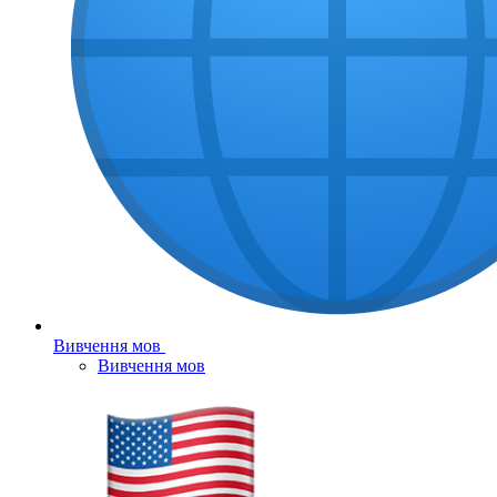
Вивчення мов
Вивчення мов