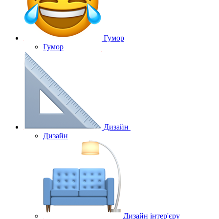
Гумор
Гумор
Дизайн
Дизайн
Дизайн інтер'єру