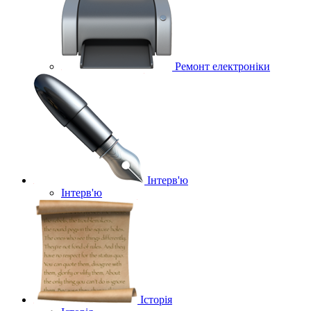
Ремонт електроніки
Інтерв'ю
Інтерв'ю
Історія