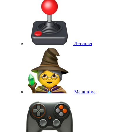
Летсплеї
Машиніма