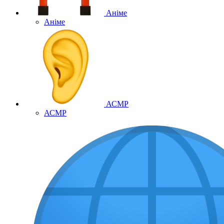
Аніме
Аніме
АСМР
АСМР