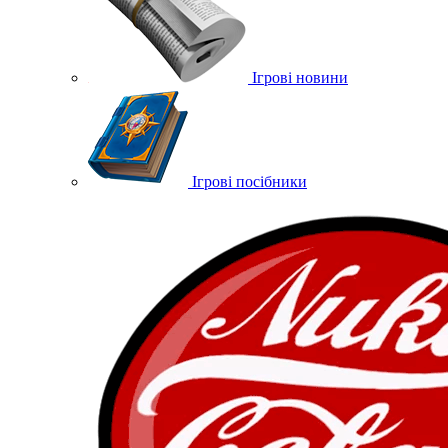
Ігрові новини
Ігрові посібники