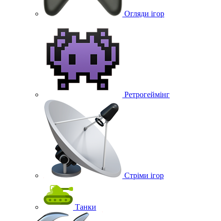
Огляди ігор
Ретрогеймінг
Стріми ігор
Танки