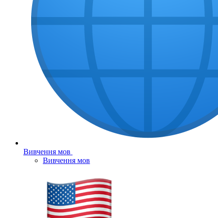
Вивчення мов
Вивчення мов