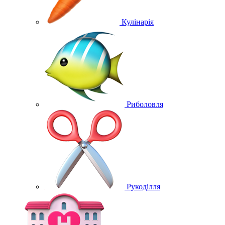
Кулінарія
Риболовля
Рукоділля