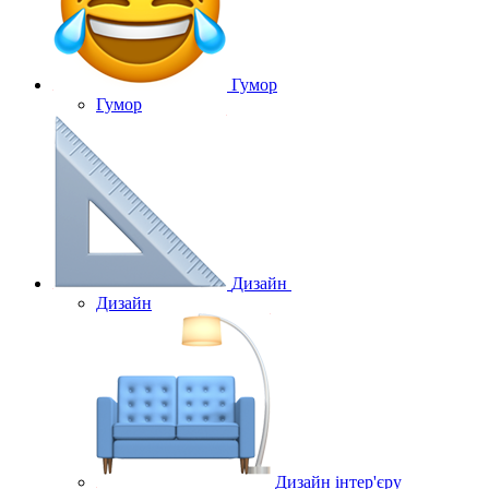
Гумор
Гумор
Дизайн
Дизайн
Дизайн інтер'єру