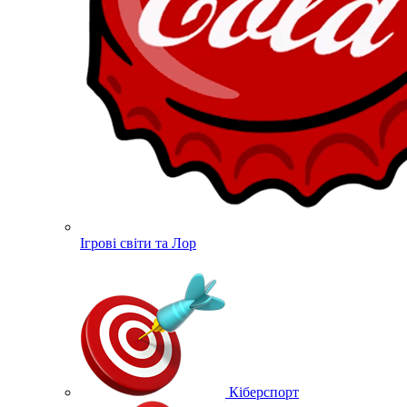
Ігрові світи та Лор
Кіберспорт