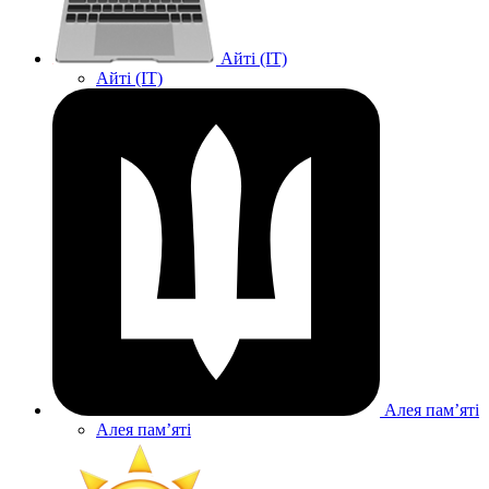
Айті (IT)
Айті (IT)
Алея памʼяті
Алея памʼяті