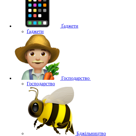
Ґаджети
Ґаджети
Господарство
Господарство
Бджільництво