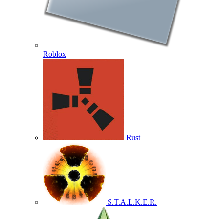
Roblox
Rust
S.T.A.L.K.E.R.