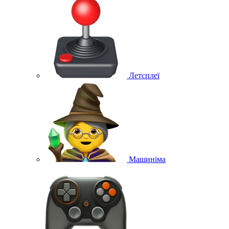
Летсплеї
Машиніма