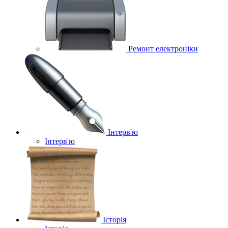
Ремонт електроніки
Інтерв'ю
Інтерв'ю
Історія