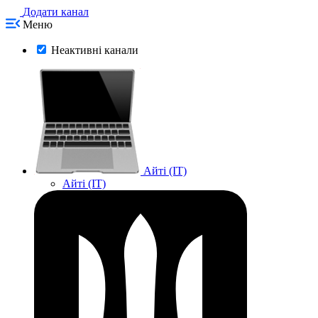
Додати канал
Меню
Неактивні канали
Айті (IT)
Айті (IT)