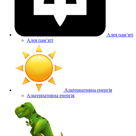
Алея памʼяті
Алея памʼяті
Альтернативна енергія
Альтернативна енергія