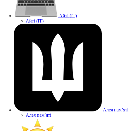
Айті (IT)
Айті (IT)
Алея памʼяті
Алея памʼяті