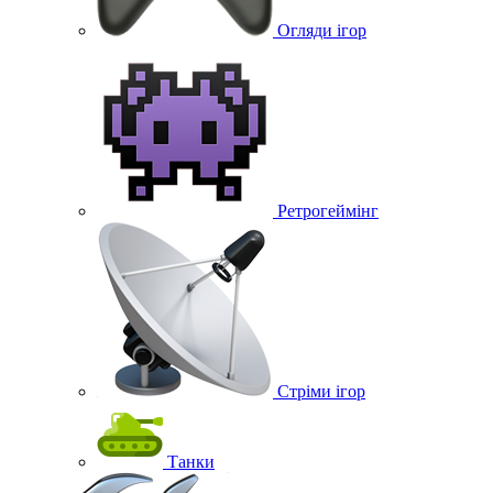
Огляди ігор
Ретрогеймінг
Стріми ігор
Танки