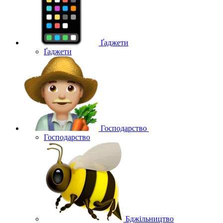
Ґаджети
Ґаджети
Господарство
Господарство
Бджільництво