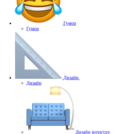
Гумор
Гумор
Дизайн
Дизайн
Дизайн інтер'єру