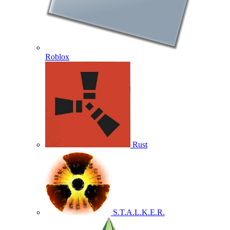
Roblox
Rust
S.T.A.L.K.E.R.