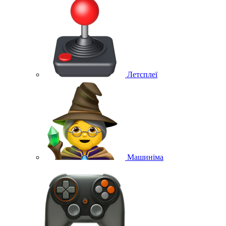
Летсплеї
Машиніма