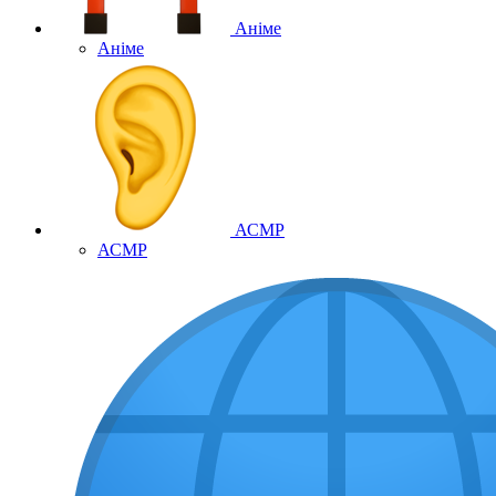
Аніме
Аніме
АСМР
АСМР