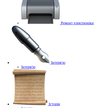
Ремонт електроніки
Інтерв'ю
Інтерв'ю
Історія