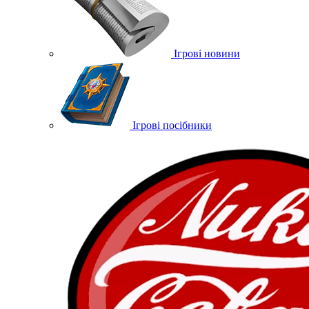
Ігрові новини
Ігрові посібники