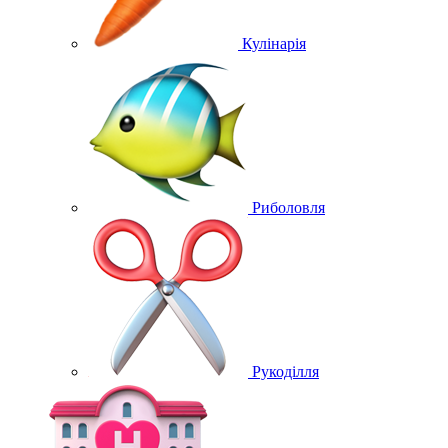
Кулінарія
Риболовля
Рукоділля