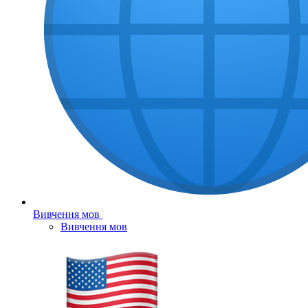
Вивчення мов
Вивчення мов