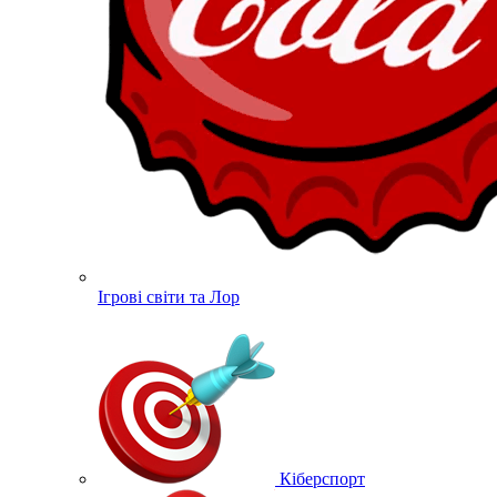
Ігрові світи та Лор
Кіберспорт