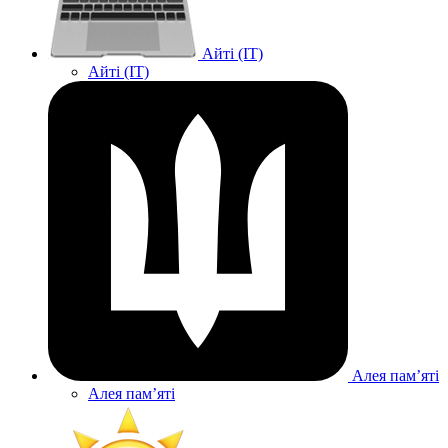
Айті (IT)
Айті (IT)
Алея памʼяті
Алея памʼяті