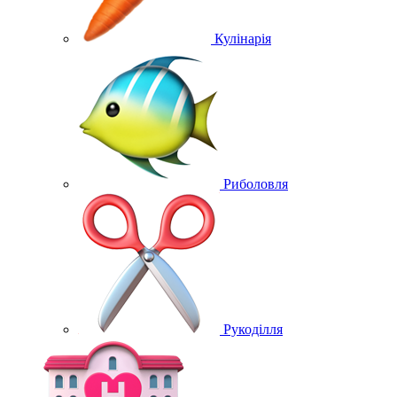
Кулінарія
Риболовля
Рукоділля