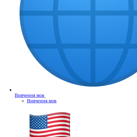
Вивчення мов
Вивчення мов