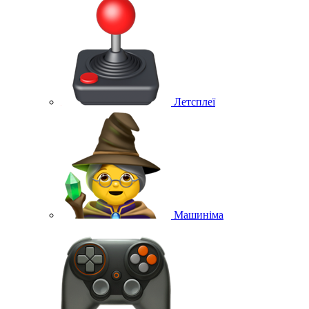
Летсплеї
Машиніма