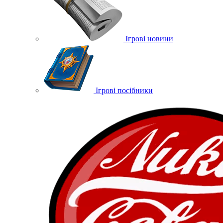
Ігрові новини
Ігрові посібники