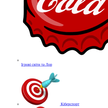
Ігрові світи та Лор
Кіберспорт