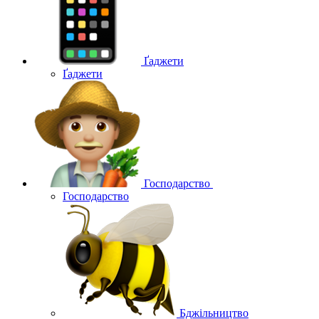
Ґаджети
Ґаджети
Господарство
Господарство
Бджільництво