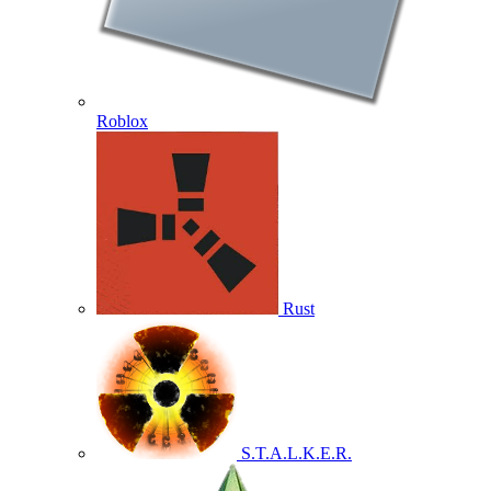
Roblox
Rust
S.T.A.L.K.E.R.