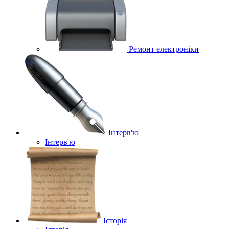
Ремонт електроніки
Інтерв'ю
Інтерв'ю
Історія