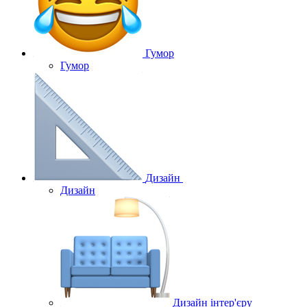
Гумор
Гумор
Дизайн
Дизайн
Дизайн інтер'єру