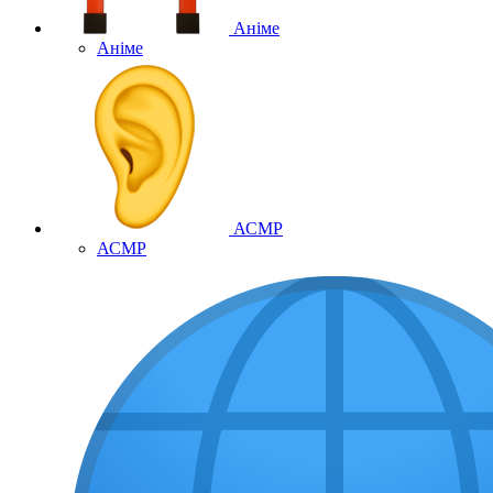
Аніме
Аніме
АСМР
АСМР