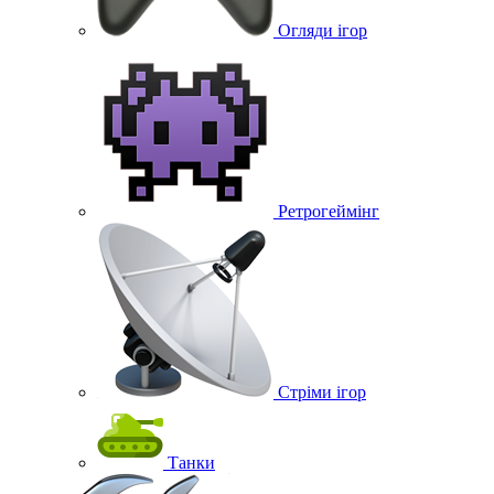
Огляди ігор
Ретрогеймінг
Стріми ігор
Танки