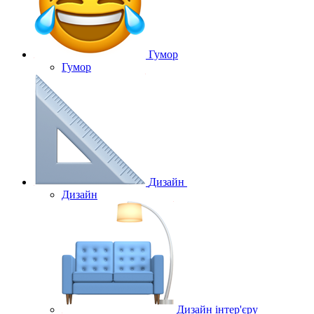
Гумор
Гумор
Дизайн
Дизайн
Дизайн інтер'єру