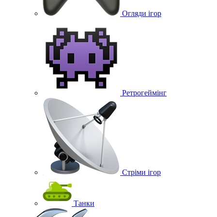
Огляди ігор
Ретрогеймінг
Стріми ігор
Танки