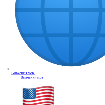
Вивчення мов
Вивчення мов