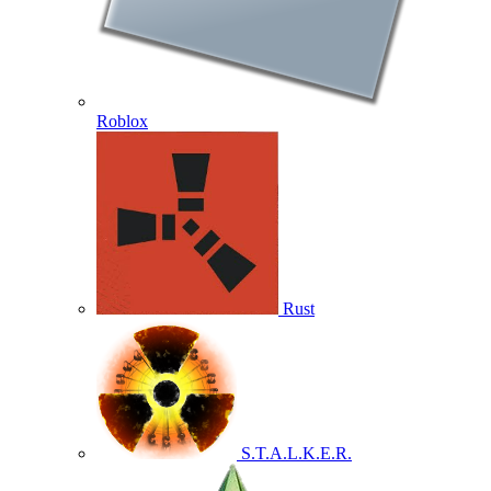
Roblox
Rust
S.T.A.L.K.E.R.