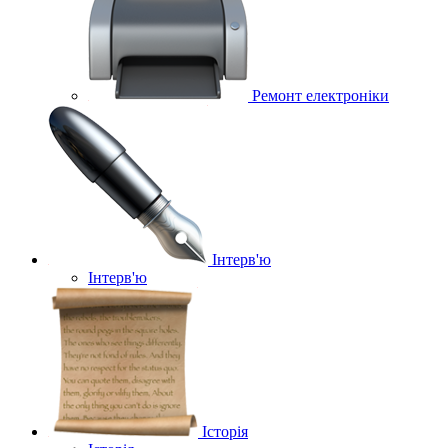
Ремонт електроніки
Інтерв'ю
Інтерв'ю
Історія