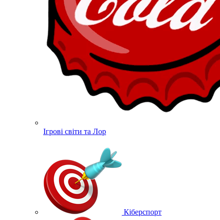
Ігрові світи та Лор
Кіберспорт