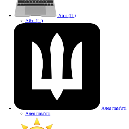
Айті (IT)
Айті (IT)
Алея памʼяті
Алея памʼяті