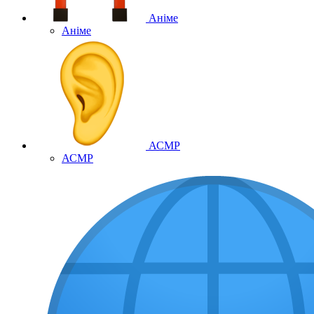
Аніме
Аніме
АСМР
АСМР