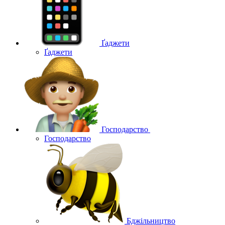
Ґаджети
Ґаджети
Господарство
Господарство
Бджільництво