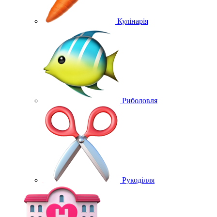
Кулінарія
Риболовля
Рукоділля