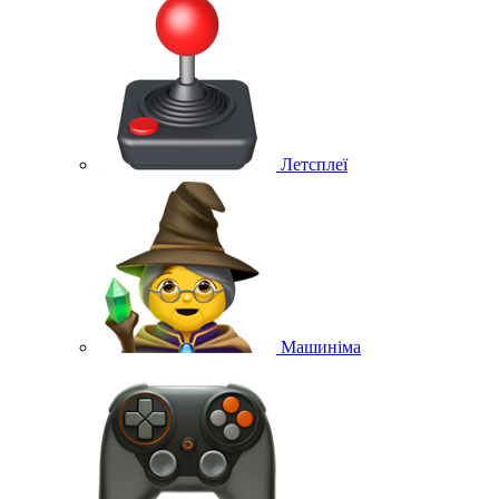
Летсплеї
Машиніма