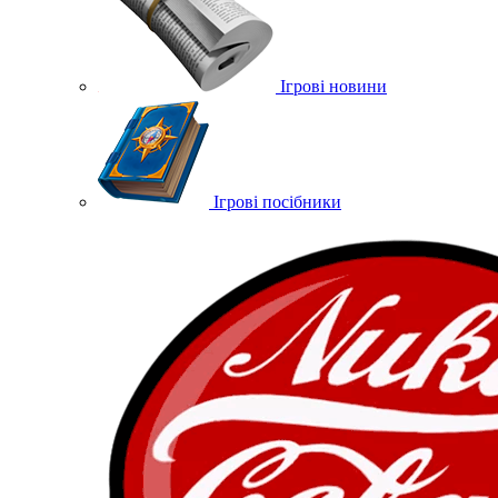
Ігрові новини
Ігрові посібники