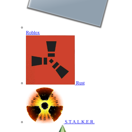
Roblox
Rust
S.T.A.L.K.E.R.