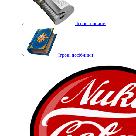
Ігрові новини
Ігрові посібники