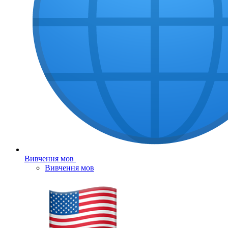
Вивчення мов
Вивчення мов