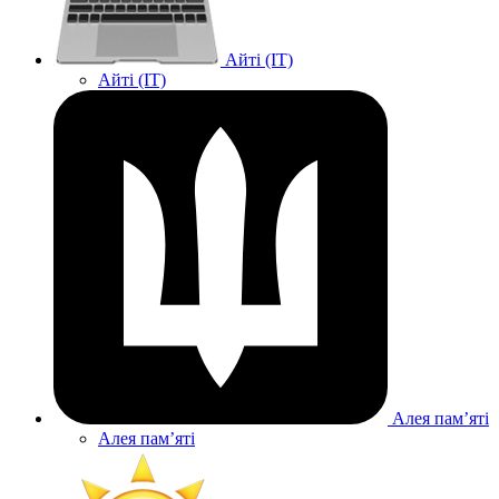
Айті (IT)
Айті (IT)
Алея памʼяті
Алея памʼяті