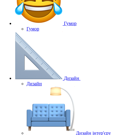
Гумор
Гумор
Дизайн
Дизайн
Дизайн інтер'єру