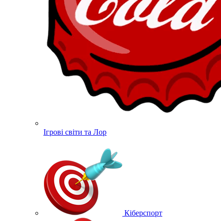
Ігрові світи та Лор
Кіберспорт