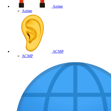
Аніме
Аніме
АСМР
АСМР