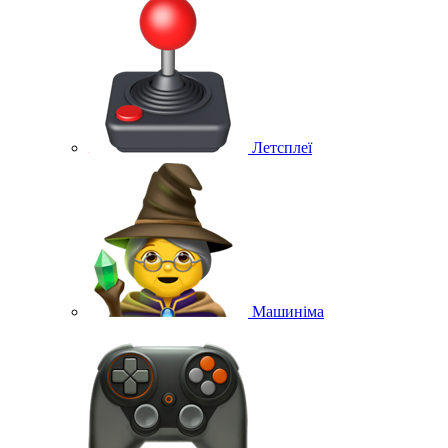
Летсплеї
Машиніма