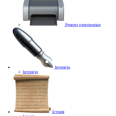
Ремонт електроніки
Інтерв'ю
Інтерв'ю
Історія