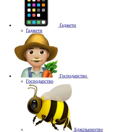
Ґаджети
Ґаджети
Господарство
Господарство
Бджільництво