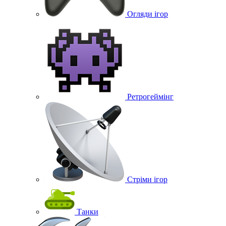
Огляди ігор
Ретрогеймінг
Стріми ігор
Танки