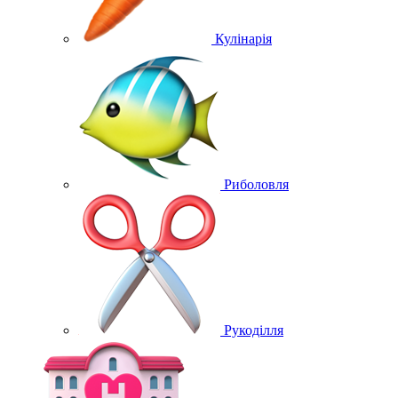
Кулінарія
Риболовля
Рукоділля