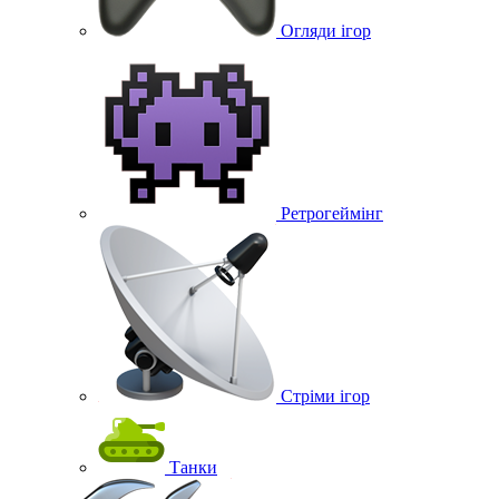
Огляди ігор
Ретрогеймінг
Стріми ігор
Танки