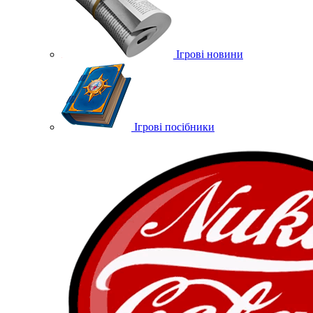
Ігрові новини
Ігрові посібники