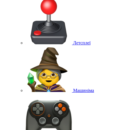
Летсплеї
Машиніма