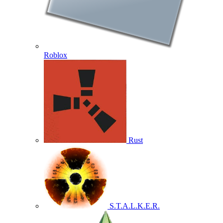
Roblox
Rust
S.T.A.L.K.E.R.