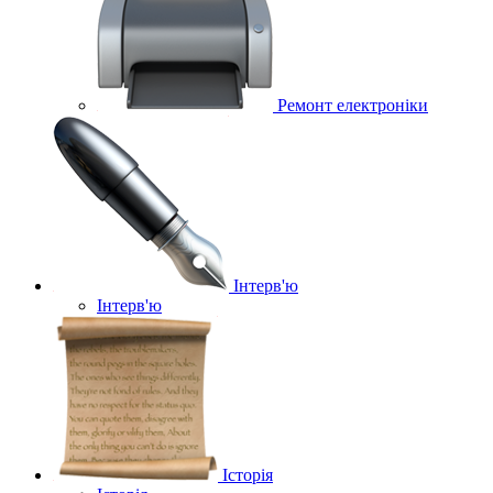
Ремонт електроніки
Інтерв'ю
Інтерв'ю
Історія