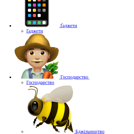
Ґаджети
Ґаджети
Господарство
Господарство
Бджільництво