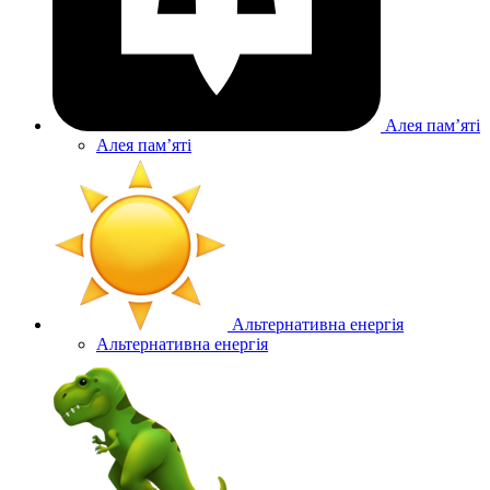
Алея памʼяті
Алея памʼяті
Альтернативна енергія
Альтернативна енергія