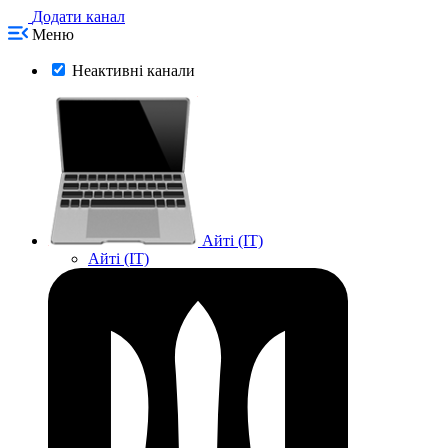
Додати канал
Меню
Неактивні канали
Айті (IT)
Айті (IT)