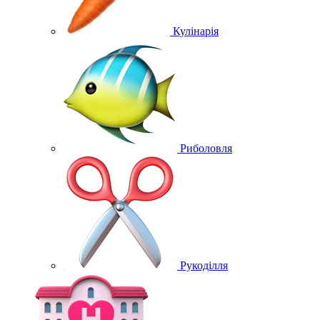
Кулінарія
Риболовля
Рукоділля