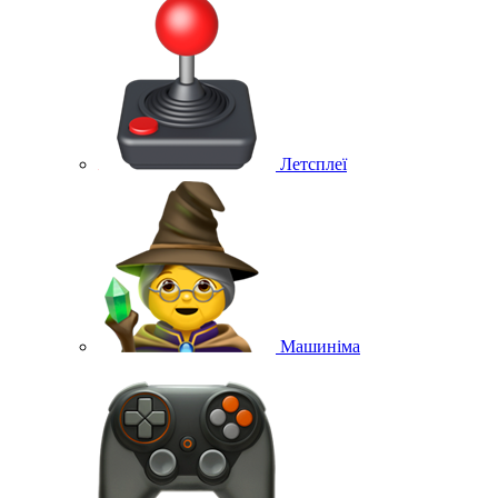
Летсплеї
Машиніма