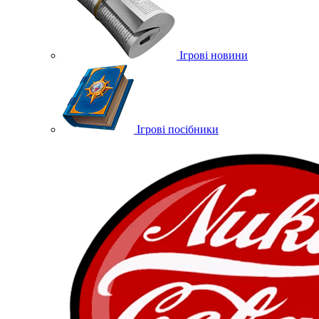
Ігрові новини
Ігрові посібники