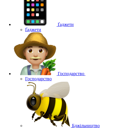
Ґаджети
Ґаджети
Господарство
Господарство
Бджільництво