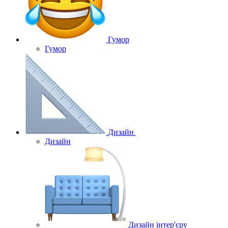
Гумор
Гумор
Дизайн
Дизайн
Дизайн інтер'єру