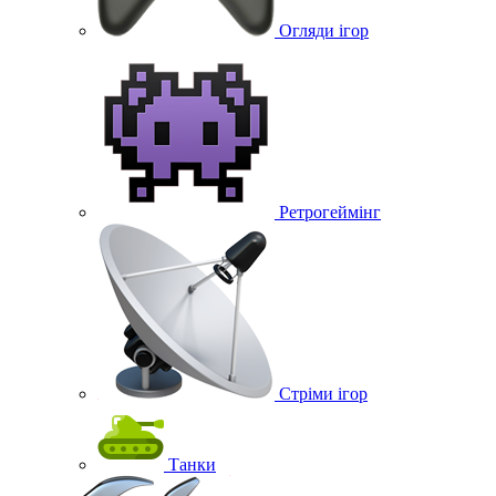
Огляди ігор
Ретрогеймінг
Стріми ігор
Танки