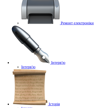
Ремонт електроніки
Інтерв'ю
Інтерв'ю
Історія