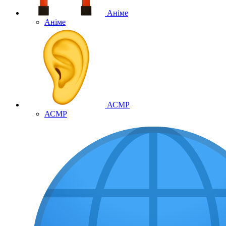
Аніме
Аніме
АСМР
АСМР