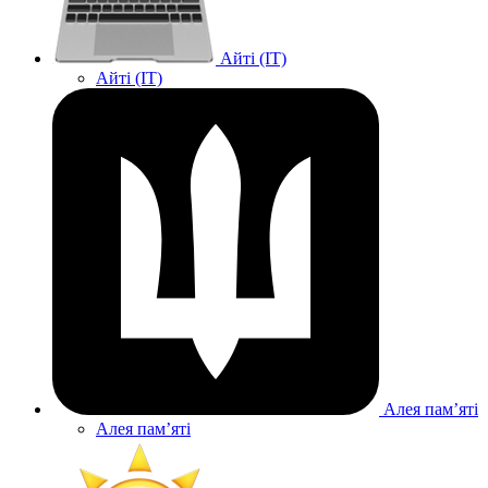
Айті (IT)
Айті (IT)
Алея памʼяті
Алея памʼяті