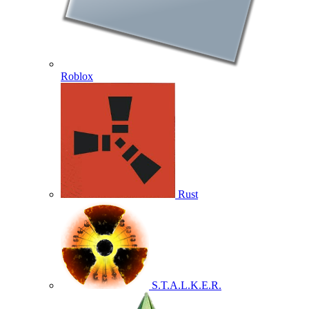
Roblox
Rust
S.T.A.L.K.E.R.