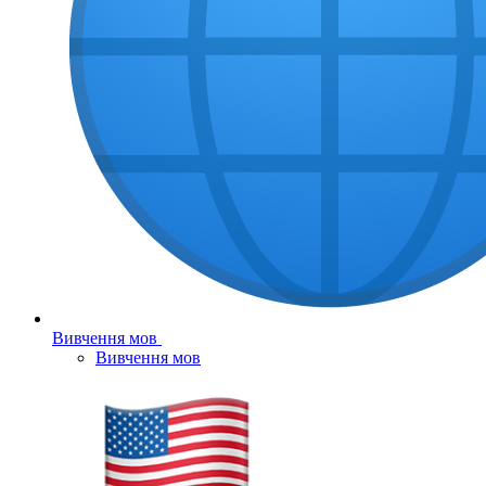
Вивчення мов
Вивчення мов