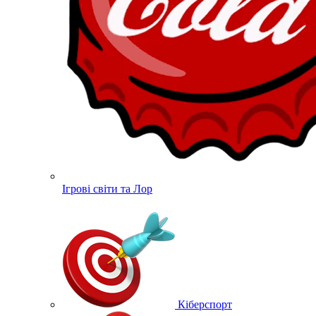
Ігрові світи та Лор
Кіберспорт