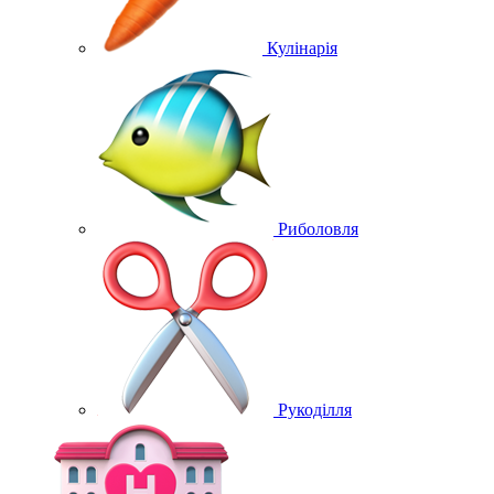
Кулінарія
Риболовля
Рукоділля