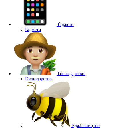
Ґаджети
Ґаджети
Господарство
Господарство
Бджільництво