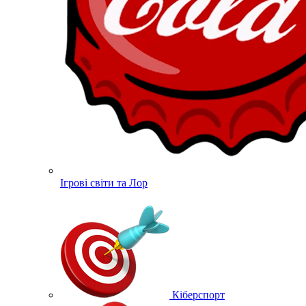
Ігрові світи та Лор
Кіберспорт