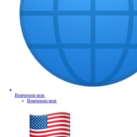
Вивчення мов
Вивчення мов