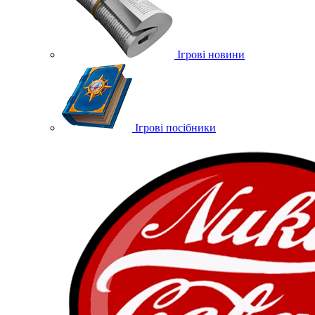
Ігрові новини
Ігрові посібники