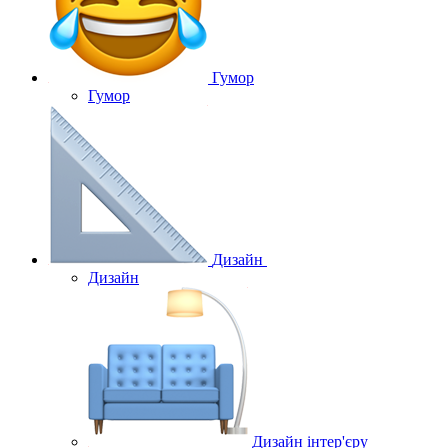
Гумор
Гумор
Дизайн
Дизайн
Дизайн інтер'єру