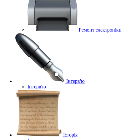
Ремонт електроніки
Інтерв'ю
Інтерв'ю
Історія