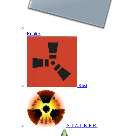
Roblox
Rust
S.T.A.L.K.E.R.