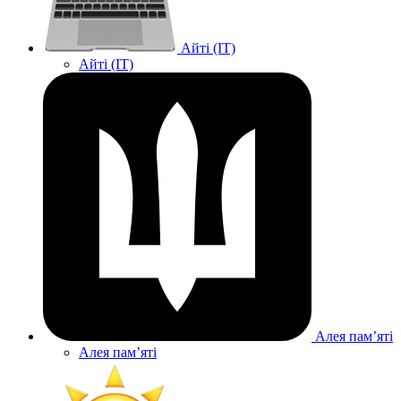
Айті (IT)
Айті (IT)
Алея памʼяті
Алея памʼяті