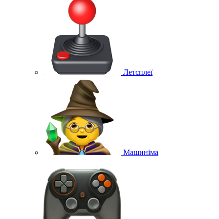
Летсплеї
Машиніма