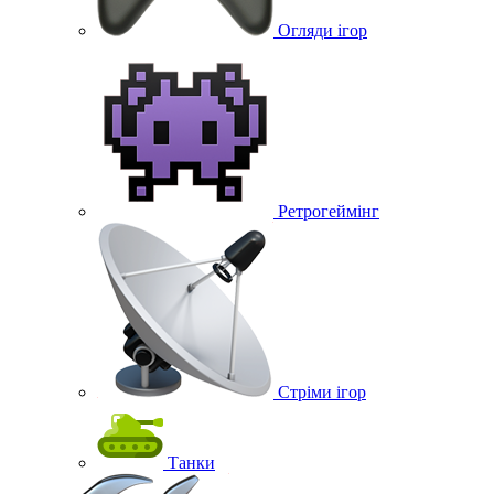
Огляди ігор
Ретрогеймінг
Стріми ігор
Танки