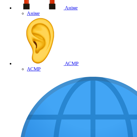
Аніме
Аніме
АСМР
АСМР