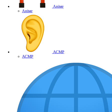
Аніме
Аніме
АСМР
АСМР