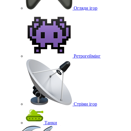
Огляди ігор
Ретрогеймінг
Стріми ігор
Танки