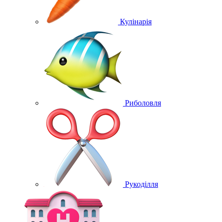
Кулінарія
Риболовля
Рукоділля