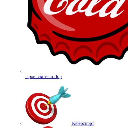
Ігрові світи та Лор
Кіберспорт