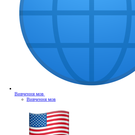
Вивчення мов
Вивчення мов