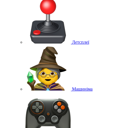
Летсплеї
Машиніма