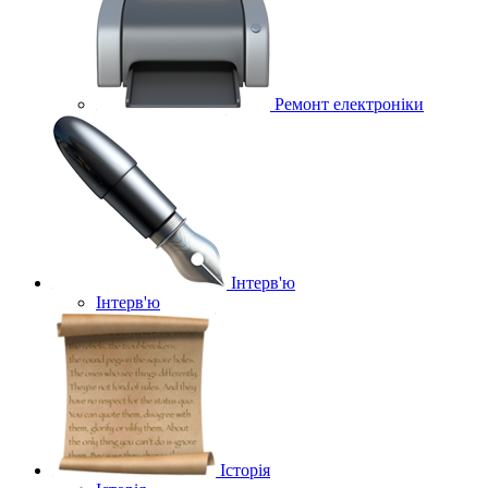
Ремонт електроніки
Інтерв'ю
Інтерв'ю
Історія