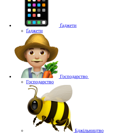
Ґаджети
Ґаджети
Господарство
Господарство
Бджільництво