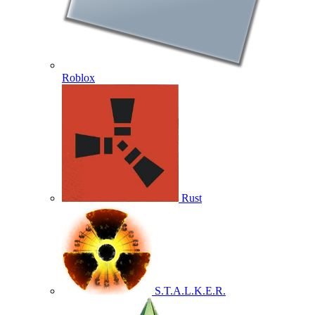
Roblox
Rust
S.T.A.L.K.E.R.