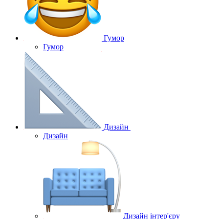
Гумор
Гумор
Дизайн
Дизайн
Дизайн інтер'єру