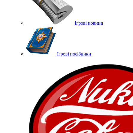
Ігрові новини
Ігрові посібники