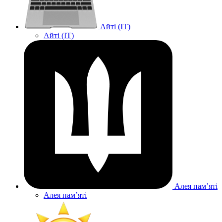
Айті (IT)
Айті (IT)
Алея памʼяті
Алея памʼяті