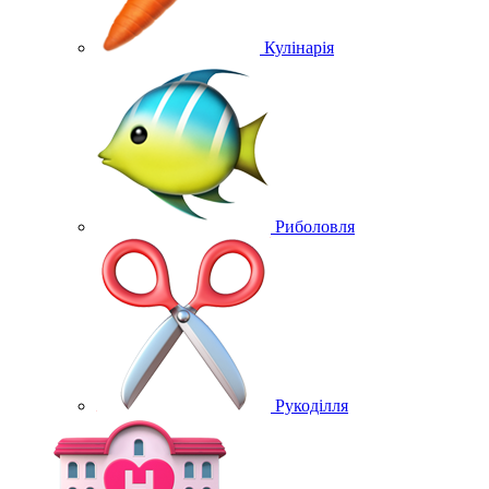
Кулінарія
Риболовля
Рукоділля