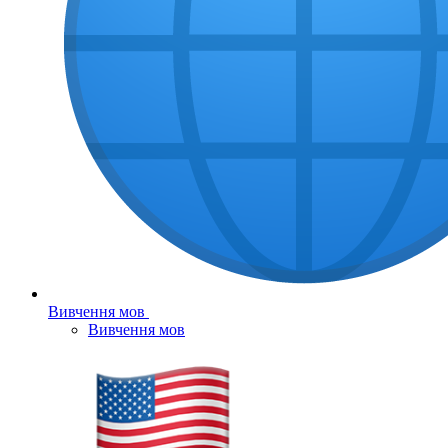
Вивчення мов
Вивчення мов