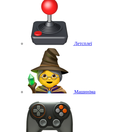
Летсплеї
Машиніма