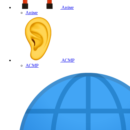
Аніме
Аніме
АСМР
АСМР