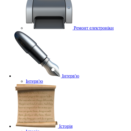
Ремонт електроніки
Інтерв'ю
Інтерв'ю
Історія