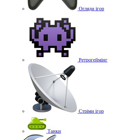
Огляди ігор
Ретрогеймінг
Стріми ігор
Танки