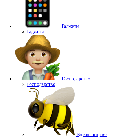
Ґаджети
Ґаджети
Господарство
Господарство
Бджільництво