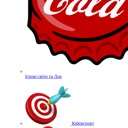
Ігрові світи та Лор
Кіберспорт