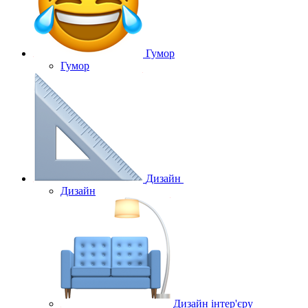
Гумор
Гумор
Дизайн
Дизайн
Дизайн інтер'єру