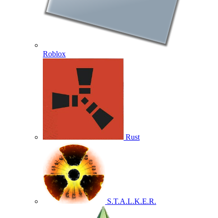
Roblox
Rust
S.T.A.L.K.E.R.