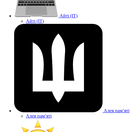
Айті (IT)
Айті (IT)
Алея памʼяті
Алея памʼяті