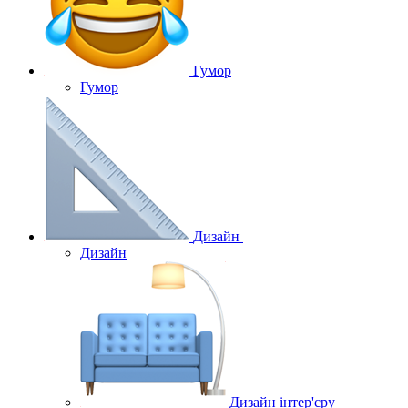
Гумор
Гумор
Дизайн
Дизайн
Дизайн інтер'єру