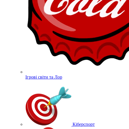
Ігрові світи та Лор
Кіберспорт