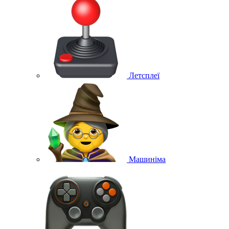
Летсплеї
Машиніма