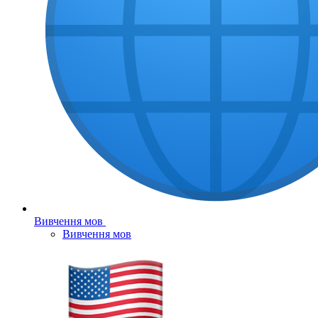
Вивчення мов
Вивчення мов