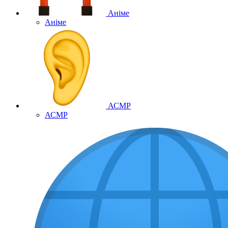
Аніме
Аніме
АСМР
АСМР