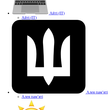
Айті (IT)
Айті (IT)
Алея памʼяті
Алея памʼяті