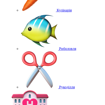
Кулінарія
Риболовля
Рукоділля