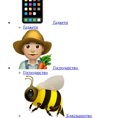
Ґаджети
Ґаджети
Господарство
Господарство
Бджільництво