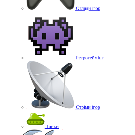
Огляди ігор
Ретрогеймінг
Стріми ігор
Танки