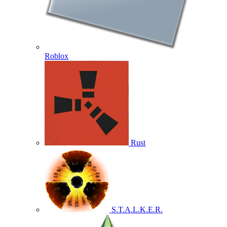
Roblox
Rust
S.T.A.L.K.E.R.