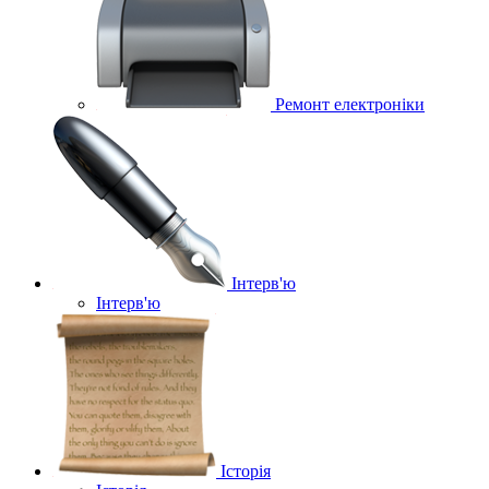
Ремонт електроніки
Інтерв'ю
Інтерв'ю
Історія