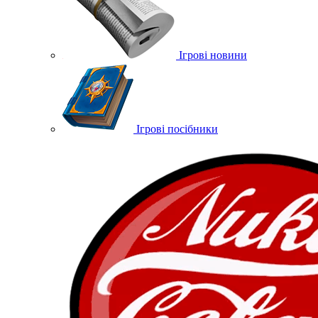
Ігрові новини
Ігрові посібники