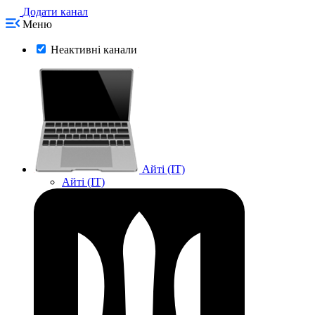
Додати канал
Меню
Неактивні канали
Айті (IT)
Айті (IT)