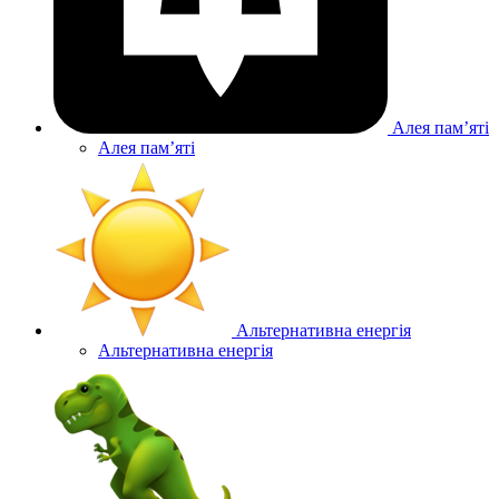
Алея памʼяті
Алея памʼяті
Альтернативна енергія
Альтернативна енергія