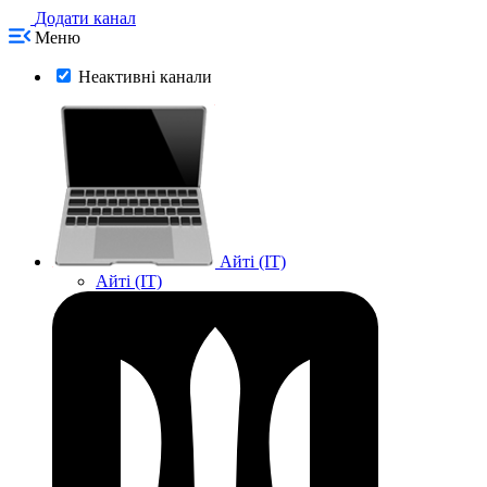
Додати канал
Меню
Неактивні канали
Айті (IT)
Айті (IT)