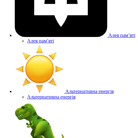
Алея памʼяті
Алея памʼяті
Альтернативна енергія
Альтернативна енергія