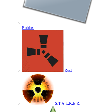
Roblox
Rust
S.T.A.L.K.E.R.