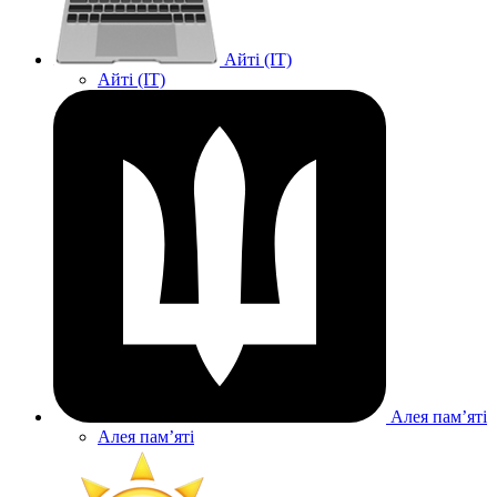
Айті (IT)
Айті (IT)
Алея памʼяті
Алея памʼяті