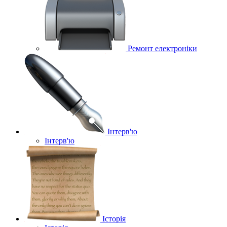
Ремонт електроніки
Інтерв'ю
Інтерв'ю
Історія