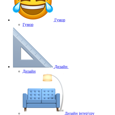
Гумор
Гумор
Дизайн
Дизайн
Дизайн інтер'єру