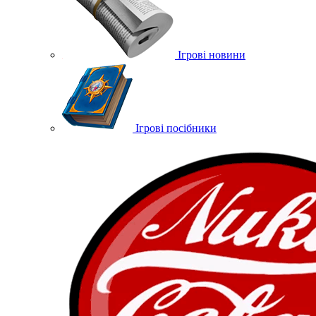
Ігрові новини
Ігрові посібники