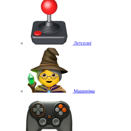
Летсплеї
Машиніма