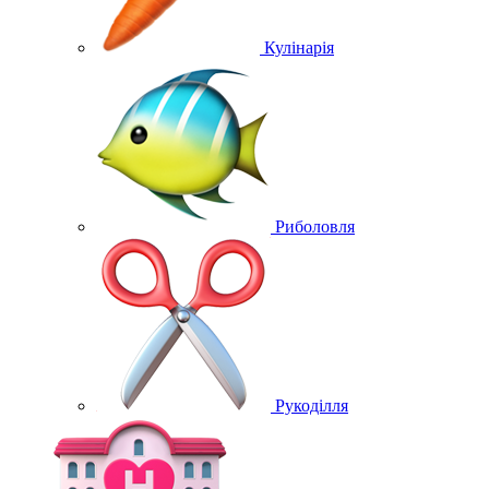
Кулінарія
Риболовля
Рукоділля