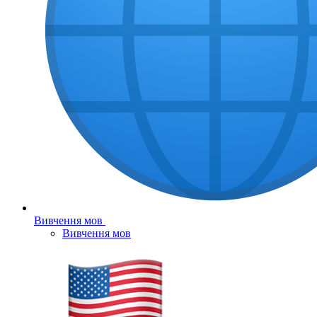
Вивчення мов
Вивчення мов