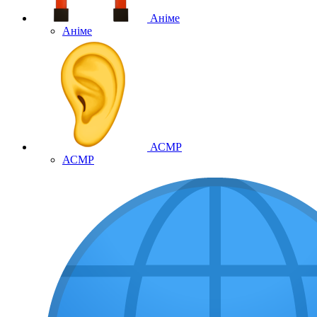
Аніме
Аніме
АСМР
АСМР