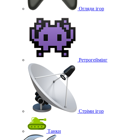
Огляди ігор
Ретрогеймінг
Стріми ігор
Танки