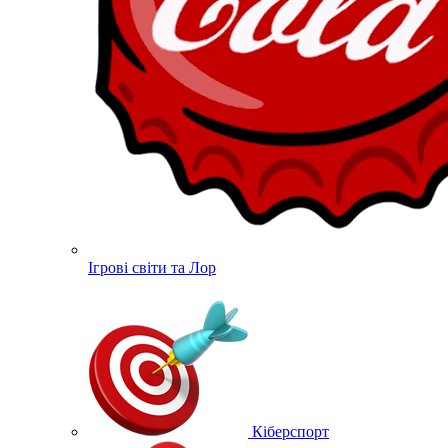
Ігрові світи та Лор
Кіберспорт