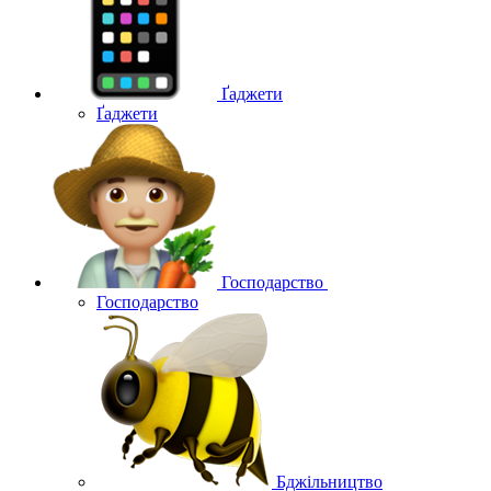
Ґаджети
Ґаджети
Господарство
Господарство
Бджільництво