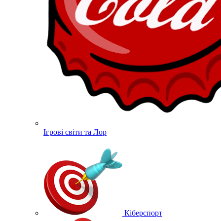
Ігрові світи та Лор
Кіберспорт