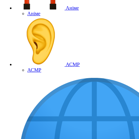
Аніме
Аніме
АСМР
АСМР