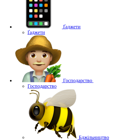
Ґаджети
Ґаджети
Господарство
Господарство
Бджільництво