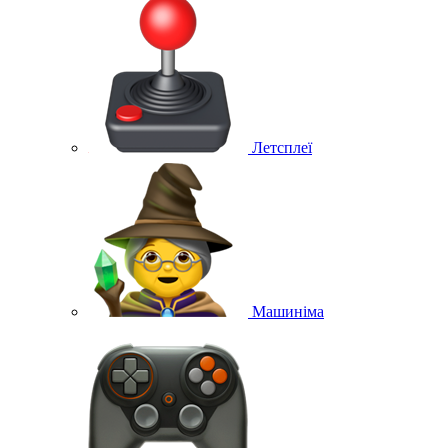
Летсплеї
Машиніма