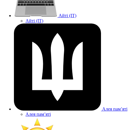
Айті (IT)
Айті (IT)
Алея памʼяті
Алея памʼяті