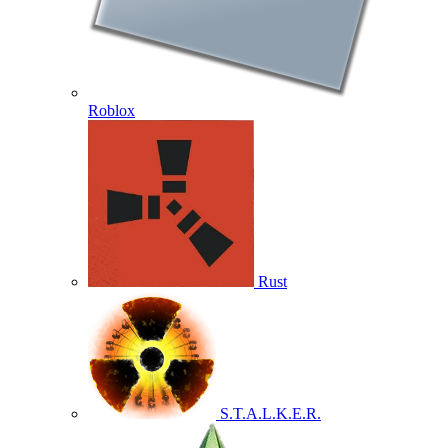
Roblox
Rust
S.T.A.L.K.E.R.