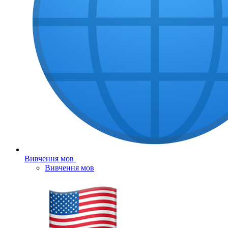
Вивчення мов
Вивчення мов