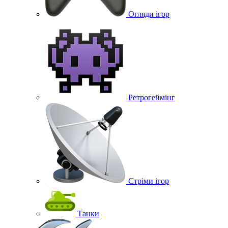
Огляди ігор
Ретрогеймінг
Стріми ігор
Танки