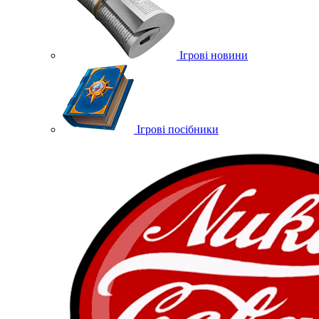
Ігрові новини
Ігрові посібники