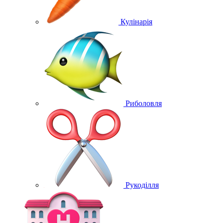
Кулінарія
Риболовля
Рукоділля