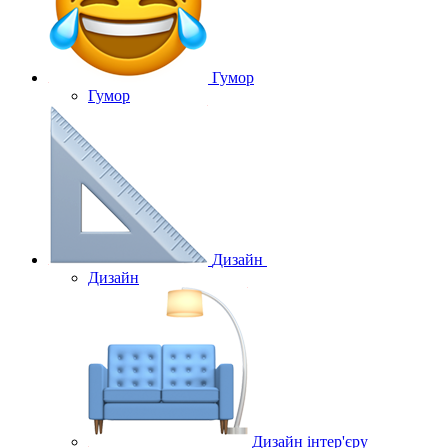
Гумор
Гумор
Дизайн
Дизайн
Дизайн інтер'єру