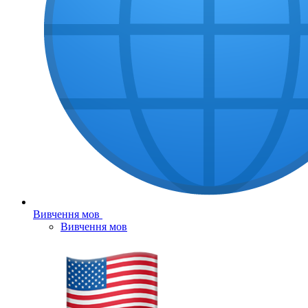
Вивчення мов
Вивчення мов