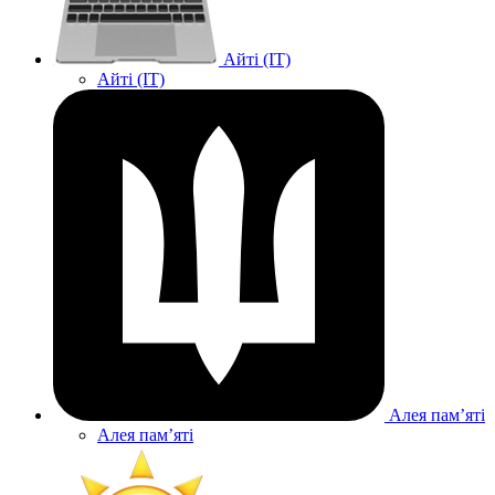
Айті (IT)
Айті (IT)
Алея памʼяті
Алея памʼяті