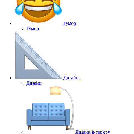
Гумор
Гумор
Дизайн
Дизайн
Дизайн інтер'єру