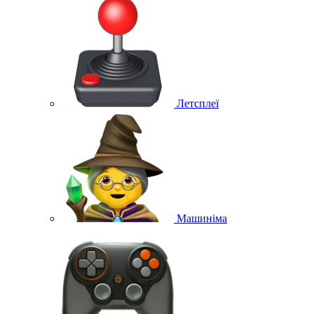
Летсплеї
Машиніма