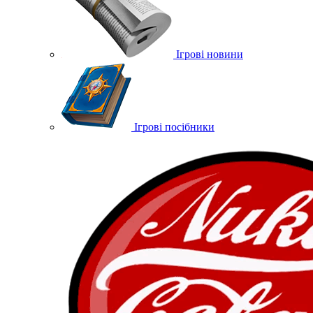
Ігрові новини
Ігрові посібники