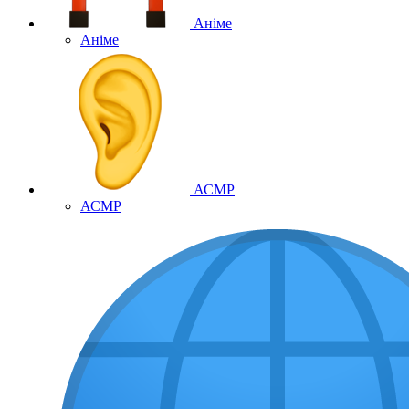
Аніме
Аніме
АСМР
АСМР