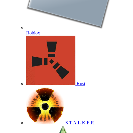
Roblox
Rust
S.T.A.L.K.E.R.