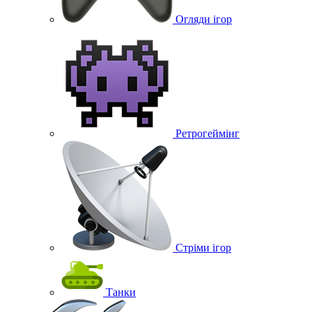
Огляди ігор
Ретрогеймінг
Стріми ігор
Танки