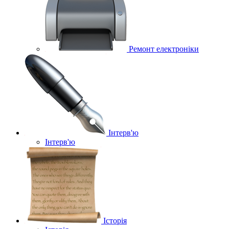
Ремонт електроніки
Інтерв'ю
Інтерв'ю
Історія