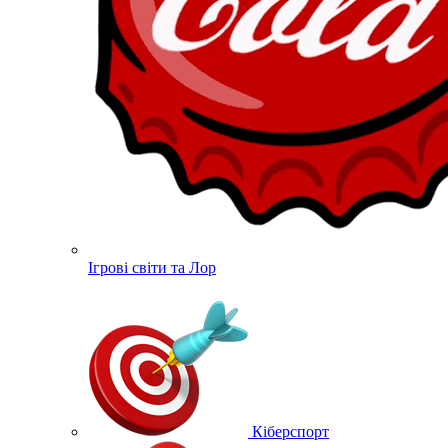
Ігрові світи та Лор
Кіберспорт