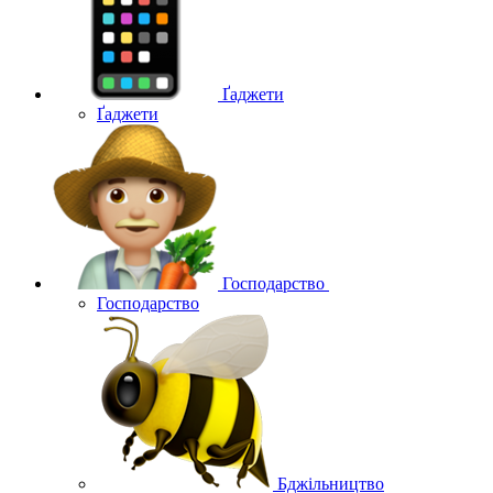
Ґаджети
Ґаджети
Господарство
Господарство
Бджільництво