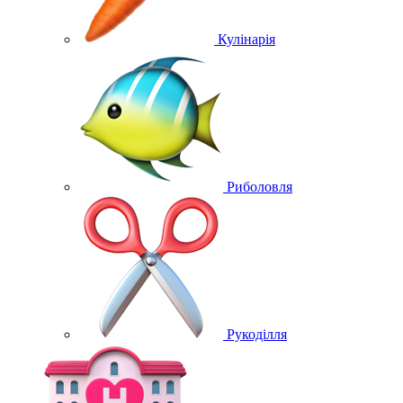
Кулінарія
Риболовля
Рукоділля