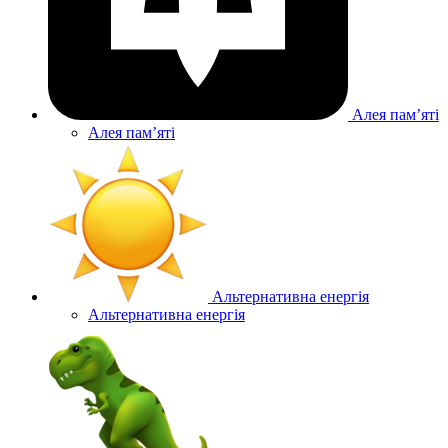
Алея памʼяті
Алея памʼяті
Альтернативна енергія
Альтернативна енергія