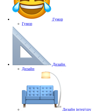
Гумор
Гумор
Дизайн
Дизайн
Дизайн інтер'єру