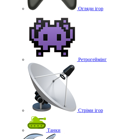
Огляди ігор
Ретрогеймінг
Стріми ігор
Танки