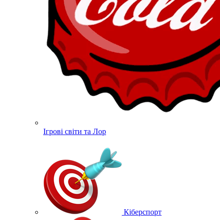
Ігрові світи та Лор
Кіберспорт