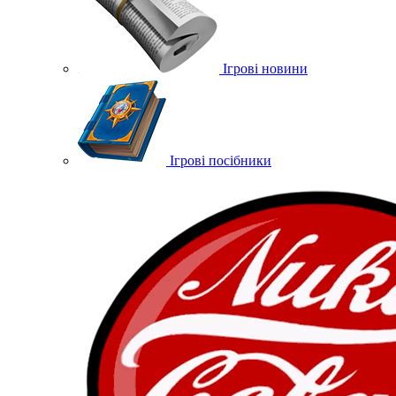
Ігрові новини
Ігрові посібники