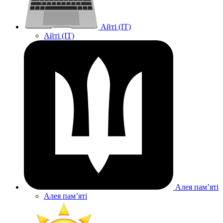
Айті (IT)
Айті (IT)
Алея памʼяті
Алея памʼяті