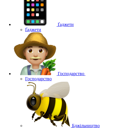
Ґаджети
Ґаджети
Господарство
Господарство
Бджільництво