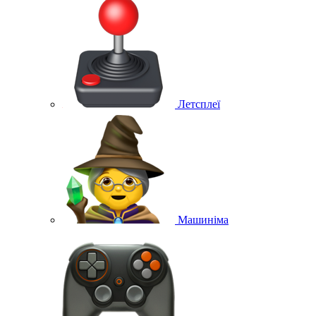
Летсплеї
Машиніма