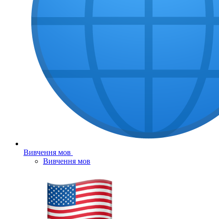
Вивчення мов
Вивчення мов