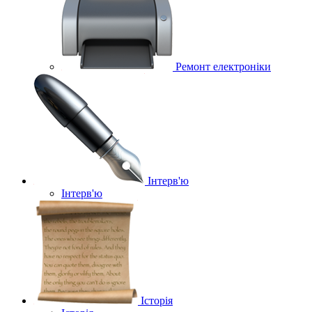
Ремонт електроніки
Інтерв'ю
Інтерв'ю
Історія