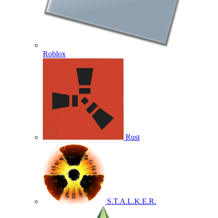
Roblox
Rust
S.T.A.L.K.E.R.