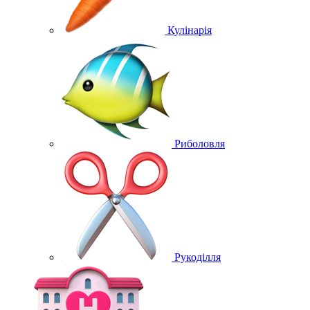
Кулінарія
Риболовля
Рукоділля