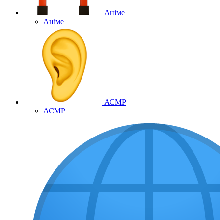
Аніме
Аніме
АСМР
АСМР