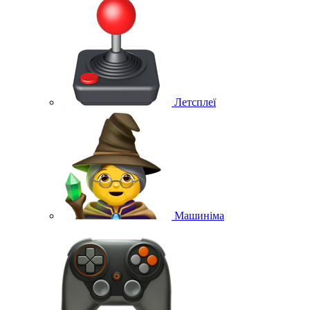
Летсплеї
Машиніма