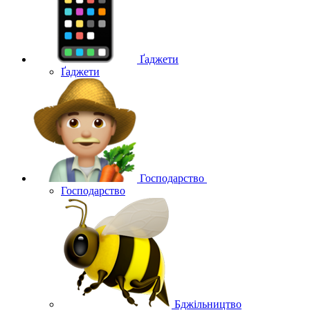
Ґаджети
Ґаджети
Господарство
Господарство
Бджільництво