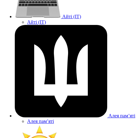
Айті (IT)
Айті (IT)
Алея памʼяті
Алея памʼяті