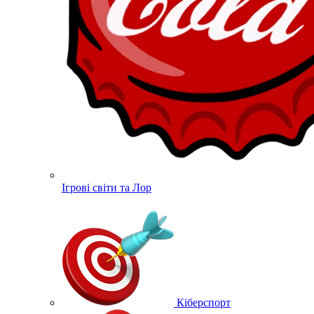
Ігрові світи та Лор
Кіберспорт