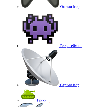
Огляди ігор
Ретрогеймінг
Стріми ігор
Танки