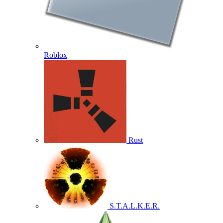
Roblox
Rust
S.T.A.L.K.E.R.