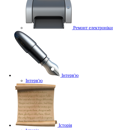
Ремонт електроніки
Інтерв'ю
Інтерв'ю
Історія