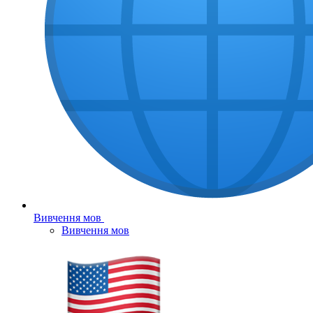
Вивчення мов
Вивчення мов