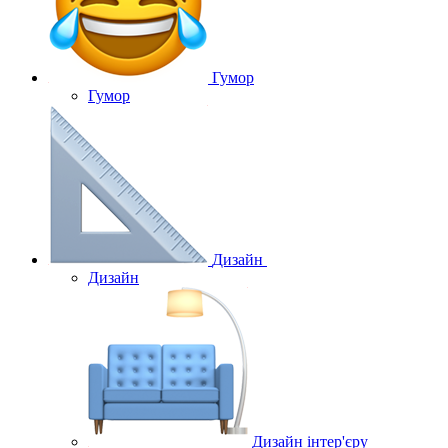
Гумор
Гумор
Дизайн
Дизайн
Дизайн інтер'єру