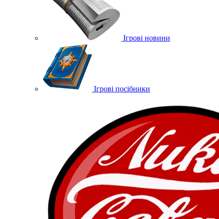
Ігрові новини
Ігрові посібники