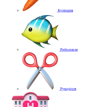
Кулінарія
Риболовля
Рукоділля