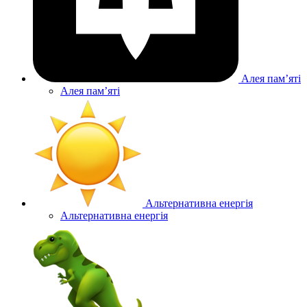
Алея памʼяті
Алея памʼяті
Альтернативна енергія
Альтернативна енергія