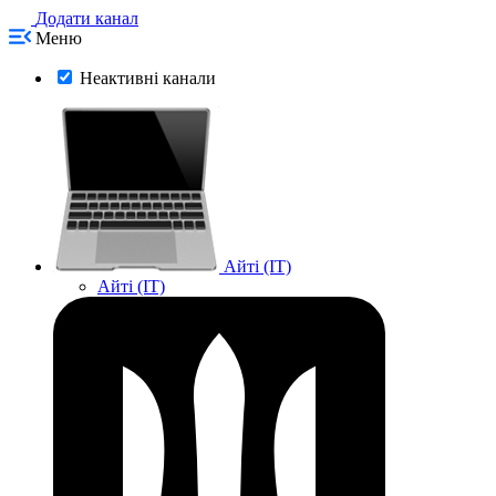
Додати канал
Меню
Неактивні канали
Айті (IT)
Айті (IT)