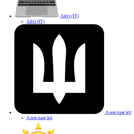
Айті (IT)
Айті (IT)
Алея памʼяті
Алея памʼяті