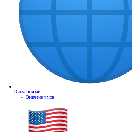
Вивчення мов
Вивчення мов