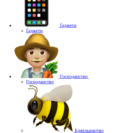
Ґаджети
Ґаджети
Господарство
Господарство
Бджільництво