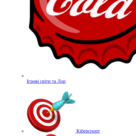
Ігрові світи та Лор
Кіберспорт