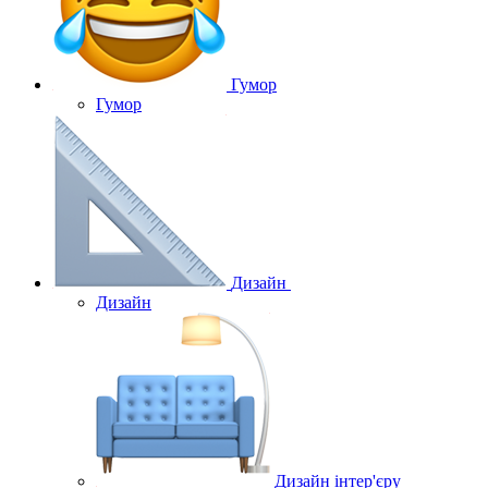
Гумор
Гумор
Дизайн
Дизайн
Дизайн інтер'єру