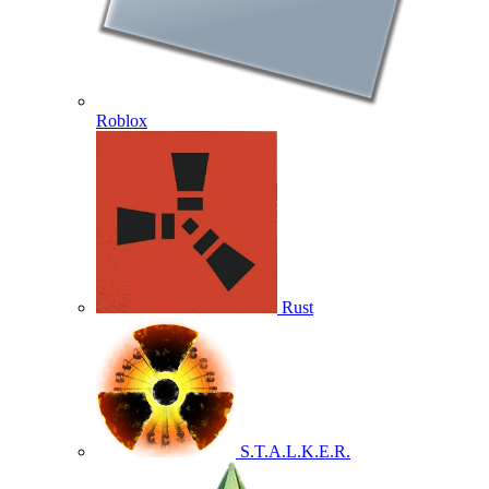
Roblox
Rust
S.T.A.L.K.E.R.