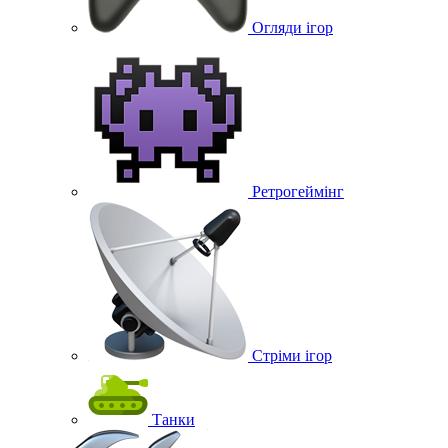
Огляди ігор
Ретрогеймінг
Стріми ігор
Танки