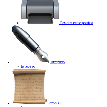
Ремонт електроніки
Інтерв'ю
Інтерв'ю
Історія