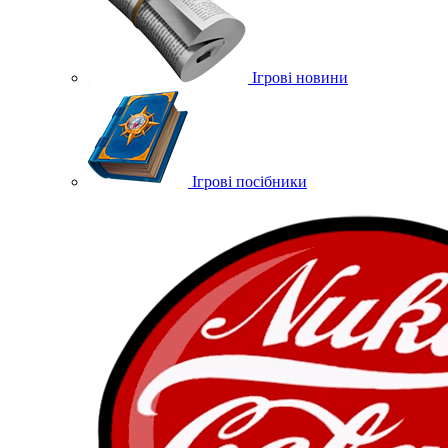
Ігрові новини
Ігрові посібники