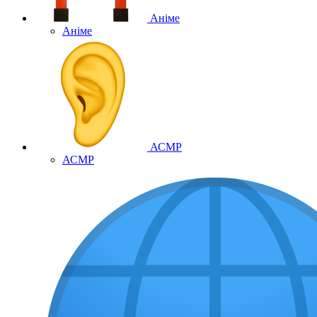
Аніме
Аніме
АСМР
АСМР