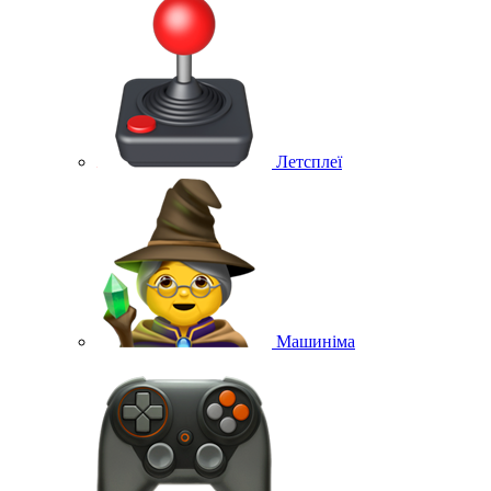
Летсплеї
Машиніма