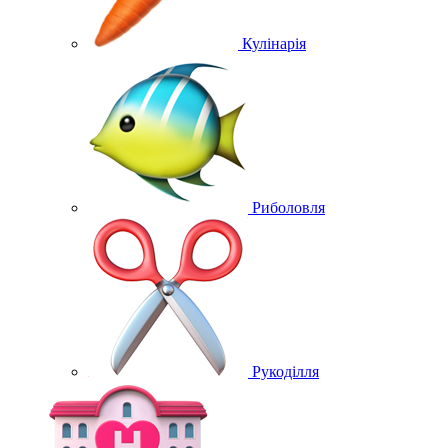
Кулінарія
Риболовля
Рукоділля