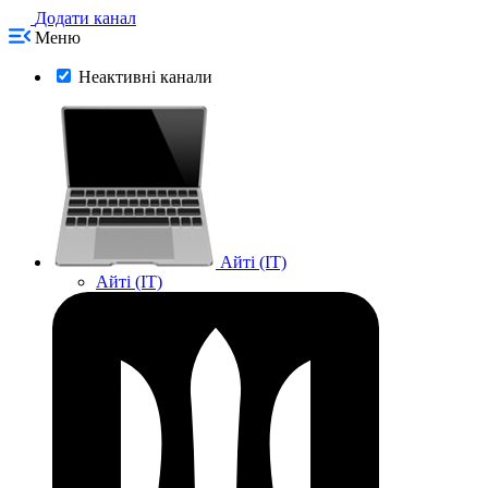
Додати канал
Меню
Неактивні канали
Айті (IT)
Айті (IT)