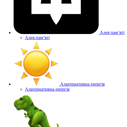
Алея памʼяті
Алея памʼяті
Альтернативна енергія
Альтернативна енергія