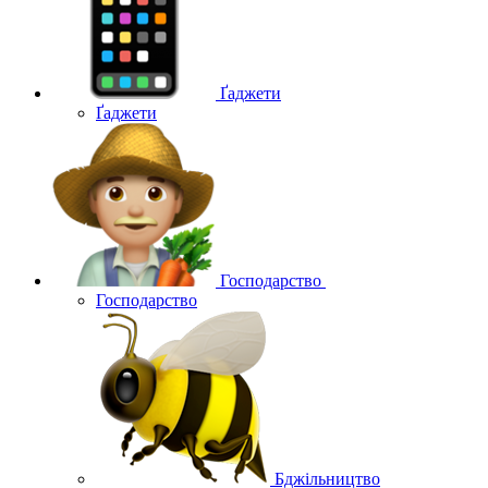
Ґаджети
Ґаджети
Господарство
Господарство
Бджільництво