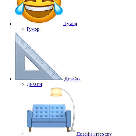
Гумор
Гумор
Дизайн
Дизайн
Дизайн інтер'єру