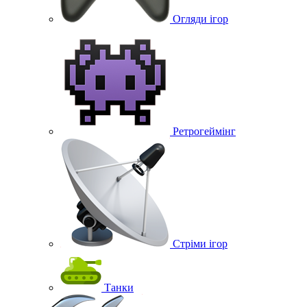
Огляди ігор
Ретрогеймінг
Стріми ігор
Танки