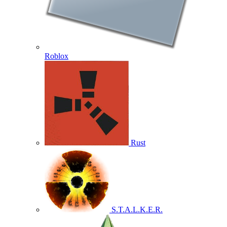
Roblox
Rust
S.T.A.L.K.E.R.