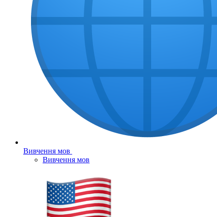
Вивчення мов
Вивчення мов