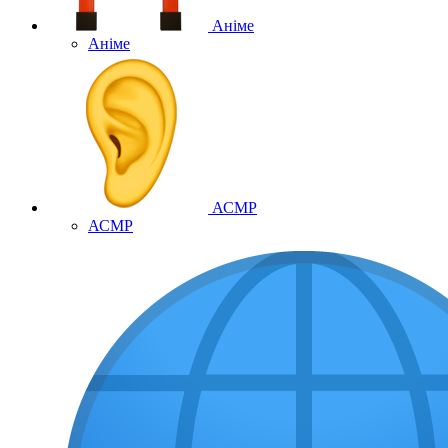
Аніме
Аніме
АСМР
АСМР