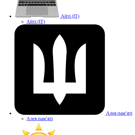
Айті (IT)
Айті (IT)
Алея памʼяті
Алея памʼяті