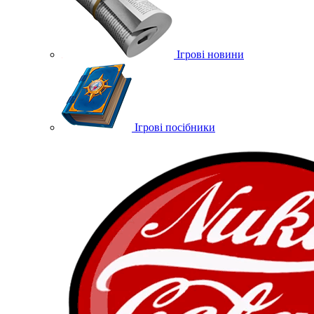
Ігрові новини
Ігрові посібники