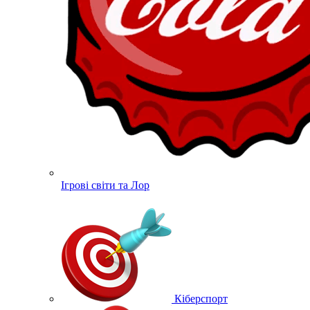
Ігрові світи та Лор
Кіберспорт