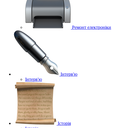
Ремонт електроніки
Інтерв'ю
Інтерв'ю
Історія