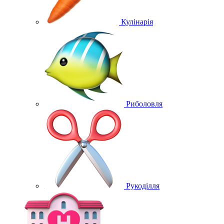
Кулінарія
Риболовля
Рукоділля