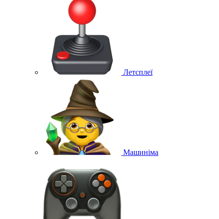
Летсплеї
Машиніма