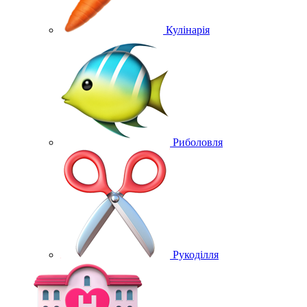
Кулінарія
Риболовля
Рукоділля