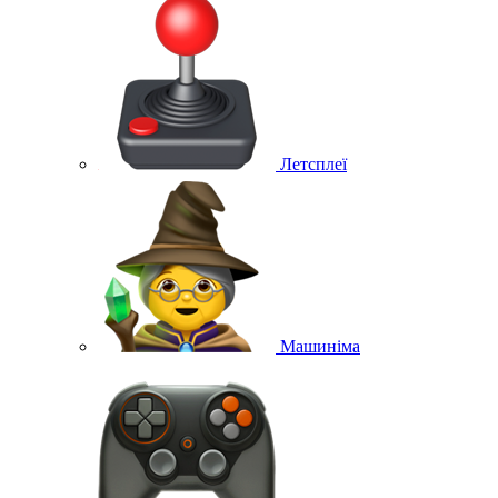
Летсплеї
Машиніма