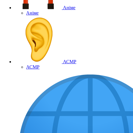
Аніме
Аніме
АСМР
АСМР