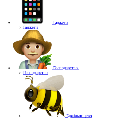
Ґаджети
Ґаджети
Господарство
Господарство
Бджільництво