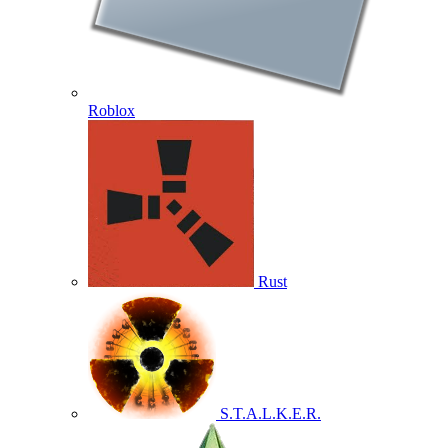
Roblox
Rust
S.T.A.L.K.E.R.