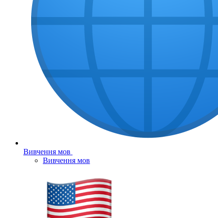
Вивчення мов
Вивчення мов