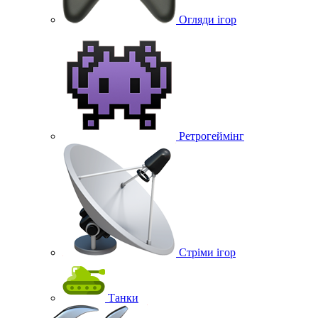
Огляди ігор
Ретрогеймінг
Стріми ігор
Танки