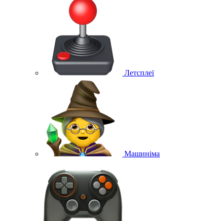
Летсплеї
Машиніма