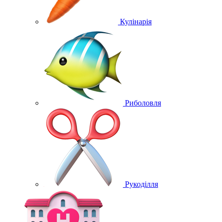
Кулінарія
Риболовля
Рукоділля