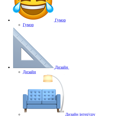
Гумор
Гумор
Дизайн
Дизайн
Дизайн інтер'єру