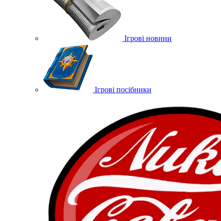
Ігрові новини
Ігрові посібники