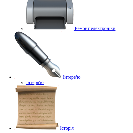
Ремонт електроніки
Інтерв'ю
Інтерв'ю
Історія