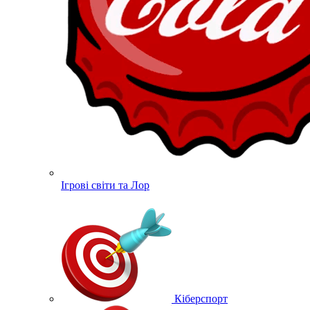
Ігрові світи та Лор
Кіберспорт