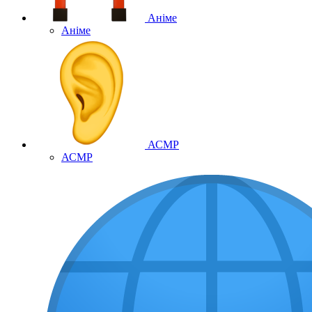
Аніме
Аніме
АСМР
АСМР