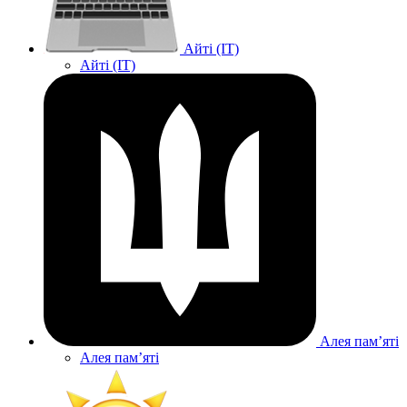
Айті (IT)
Айті (IT)
Алея памʼяті
Алея памʼяті