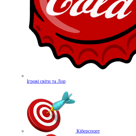
Ігрові світи та Лор
Кіберспорт