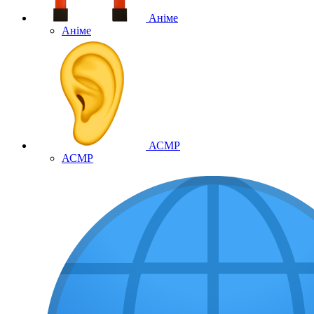
Аніме
Аніме
АСМР
АСМР