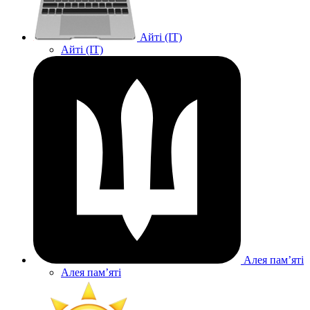
Айті (IT)
Айті (IT)
Алея памʼяті
Алея памʼяті