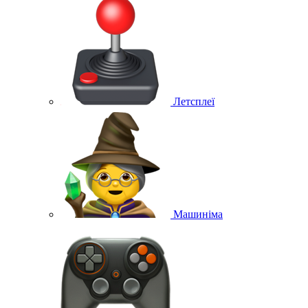
Летсплеї
Машиніма