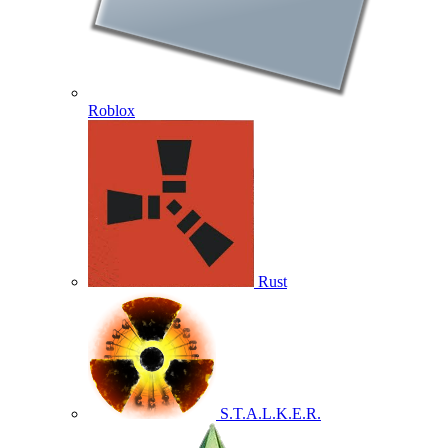
Roblox
Rust
S.T.A.L.K.E.R.