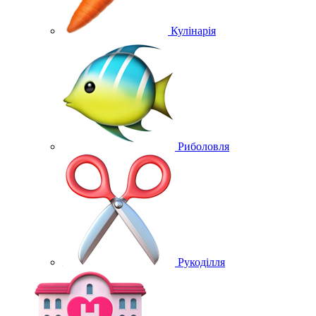
Кулінарія
Риболовля
Рукоділля