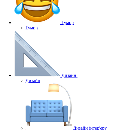
Гумор
Гумор
Дизайн
Дизайн
Дизайн інтер'єру