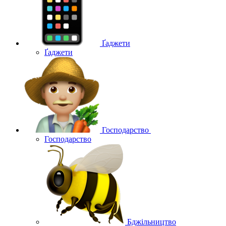
Ґаджети
Ґаджети
Господарство
Господарство
Бджільництво