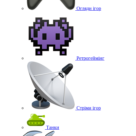
Огляди ігор
Ретрогеймінг
Стріми ігор
Танки