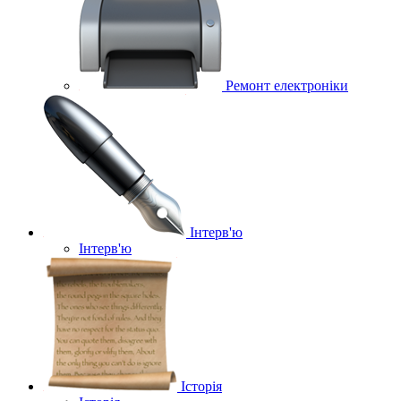
Ремонт електроніки
Інтерв'ю
Інтерв'ю
Історія