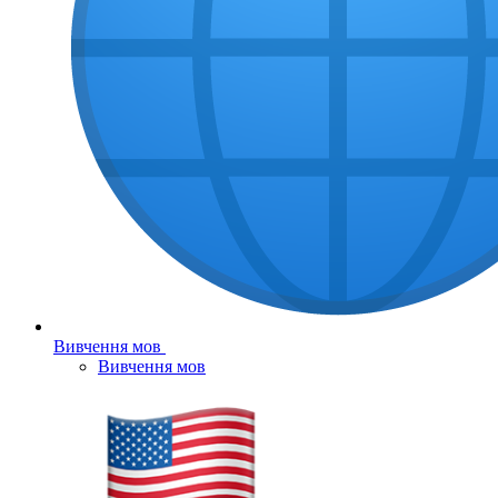
Вивчення мов
Вивчення мов