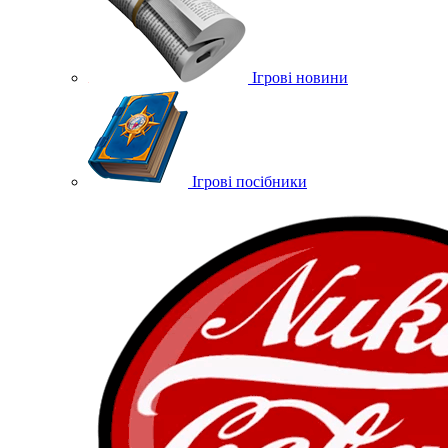
Ігрові новини
Ігрові посібники