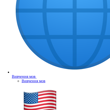
Вивчення мов
Вивчення мов