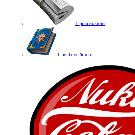
Ігрові новини
Ігрові посібники