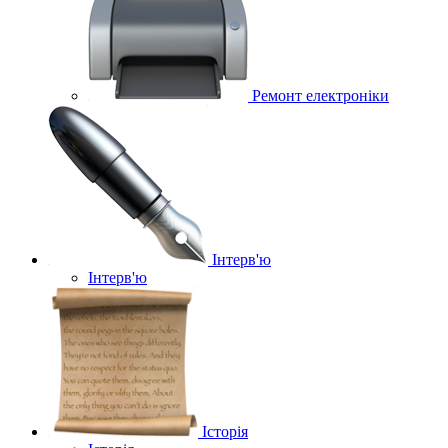
Ремонт електроніки
Інтерв'ю
Інтерв'ю
Історія