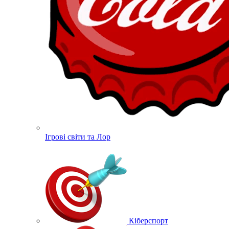
Ігрові світи та Лор
Кіберспорт