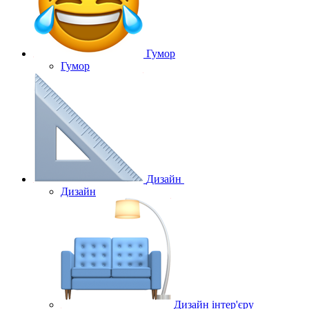
Гумор
Гумор
Дизайн
Дизайн
Дизайн інтер'єру