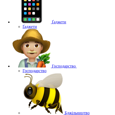
Ґаджети
Ґаджети
Господарство
Господарство
Бджільництво