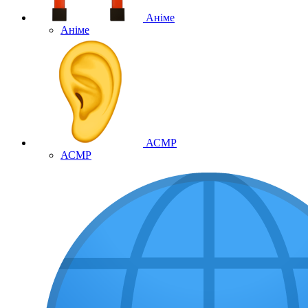
Аніме
Аніме
АСМР
АСМР