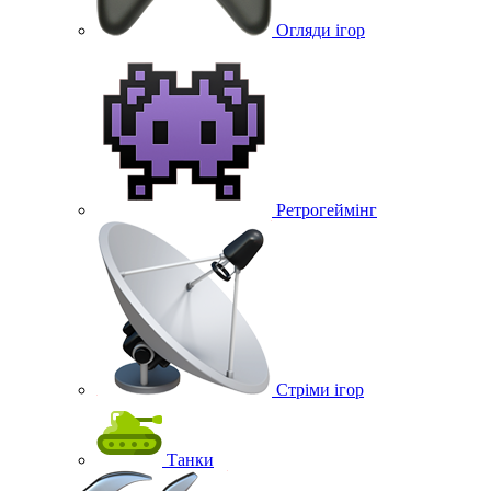
Огляди ігор
Ретрогеймінг
Стріми ігор
Танки