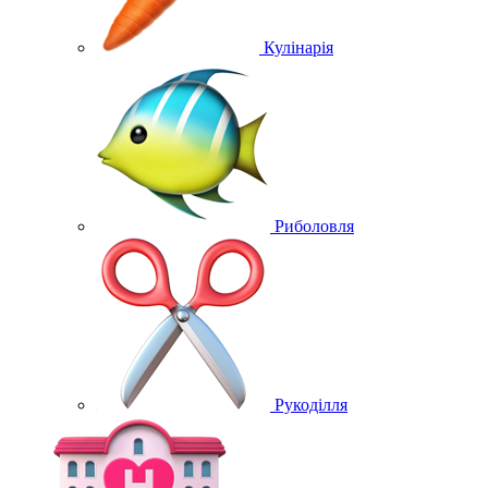
Кулінарія
Риболовля
Рукоділля