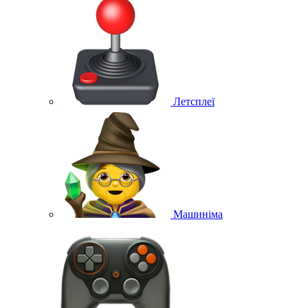
Летсплеї
Машиніма