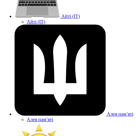
Айті (IT)
Айті (IT)
Алея памʼяті
Алея памʼяті