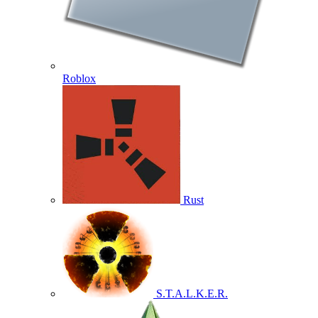
Roblox
Rust
S.T.A.L.K.E.R.